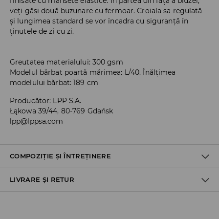
finisate cu mansete elastice. În partea din față a bluzei,
veți găsi două buzunare cu fermoar. Croiala sa regulată
și lungimea standard se vor încadra cu siguranță în
ținutele de zi cu zi.
Greutatea materialului: 300 gsm
Modelul bărbat poartă mărimea: L/40. Înălțimea
modelului bărbat: 189 cm
Producător
:
LPP S.A.
Łąkowa 39/44, 80-769 Gdańsk
lpp@lppsa.com
COMPOZIȚIE ȘI ÎNTREȚINERE
LIVRARE ȘI RETUR
Material I
:
60% BUMBAC, 40% POLIESTER
SPĂLĂLAŢI LA MAŞINĂ DE SPĂLAT, MAX. TEMP.30 ° C
Politica de expediere