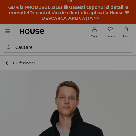
-30% la PRODUSUL ZILEI 🛍️ Găsești cuponul și detaliile
promoției în contul tău de client din aplicația House 💸
DESCARCĂ APLICAȚIA >>
Favorite
Cont
Coş
Căutare
Cu fermoar