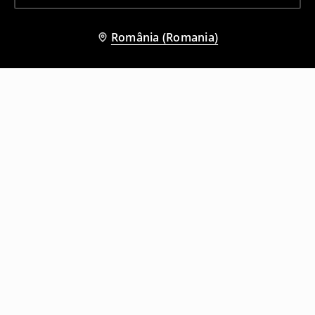
România (Romania)
Și alți clienți au ales