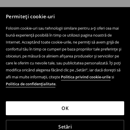
Permiteți cookie-uri
Folosim cookie-uri sau tehnologii similare pentru a-ți oferi cea mai
bună experiență posibilă în timp ce utilizezi pagina noastră de
Internet. Acceptând toate cookie-urile, ne permiți să avem grijă de
confortul tău în timp ce cumperi pe baza propriilor tale preferințe și
obiceiuri, pe măsură ce aliniem afișarea produselor și serviciilor pe
care le oferim cu nevoile tale, sau publicitatea personalizată. Îți poți
modifica oricând alegerea făcând clic pe „Setări”, iar dacă dorești să
afli mai multe informații, citește
Politica privind cookie-urile
si
Politica de confidențialitate
.
OK
Setări