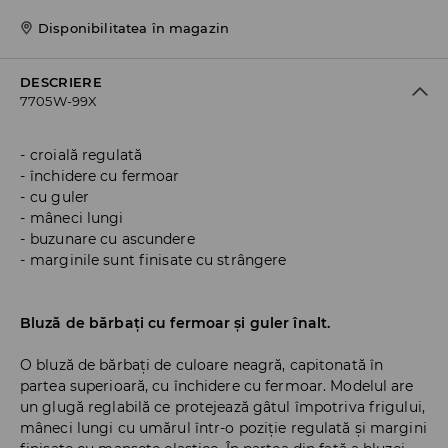
Disponibilitatea în magazin
DESCRIERE
7705W-99X
croială regulată
închidere cu fermoar
cu guler
mâneci lungi
buzunare cu ascundere
marginile sunt finisate cu strângere
Bluză de bărbați cu fermoar și guler înalt.
O bluză de bărbați de culoare neagră, capitonată în
partea superioară, cu închidere cu fermoar. Modelul are
un glugă reglabilă ce protejează gâtul împotriva frigului,
mâneci lungi cu umărul într-o poziție regulată și margini