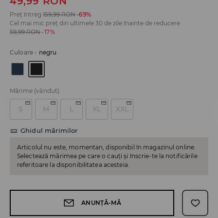
49,99
RON
Preț întreg
159,99
RON
-69%
Cel mai mic preț din ultimele 30 de zile înainte de reducere
59,99
RON
-17%
Culoare
-
negru
Mărime
(vândut)
S
M
L
XL
XXL
Ghidul mărimilor
Articolul nu este, momentan, disponibil în magazinul online.
Selectează mărimea pe care o cauți și înscrie-te la notificările
referitoare la disponibilitatea acesteia.
ANUNȚĂ-MĂ