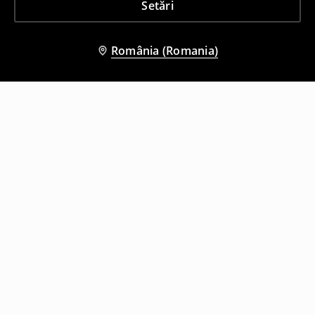
Setări
România (Romania)
Și alți clienți au ales