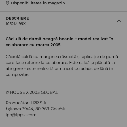
Disponibilitatea în magazin
DESCRIERE
1052M-99X
Căciulă de damă neagră beanie – model realizat în
colaborare cu marca 2005.
Căciulă caldă cu marginea răsucită și aplicație de gumă
care face referire la colaborare. Este caldă și plăcută la
atingere – este realizată din tricot cu adaos de lână în
compoziție.
© HOUSE X 2005 GLOBAL
Producător
:
LPP S.A.
Łąkowa 39/44, 80-769 Gdańsk
lpp@lppsa.com