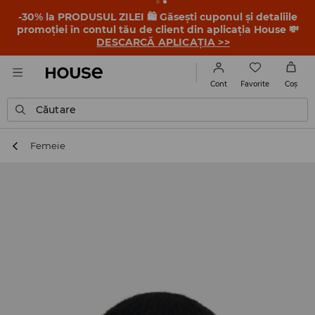
-30% la PRODUSUL ZILEI 🛍️ Găsești cuponul și detaliile
promoției în contul tău de client din aplicația House 💸
DESCARCĂ APLICAȚIA >>
Favorite
Cont
Coş
Căutare
Femeie