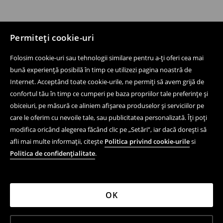
Permiteți cookie-uri
Folosim cookie-uri sau tehnologii similare pentru a-ți oferi cea mai
bună experiență posibilă în timp ce utilizezi pagina noastră de
Internet. Acceptând toate cookie-urile, ne permiți să avem grijă de
confortul tău în timp ce cumperi pe baza propriilor tale preferințe și
obiceiuri, pe măsură ce aliniem afișarea produselor și serviciilor pe
care le oferim cu nevoile tale, sau publicitatea personalizată. Îți poți
modifica oricând alegerea făcând clic pe „Setări”, iar dacă dorești să
afli mai multe informații, citește
Politica privind cookie-urile
si
Politica de confidențialitate
.
OK