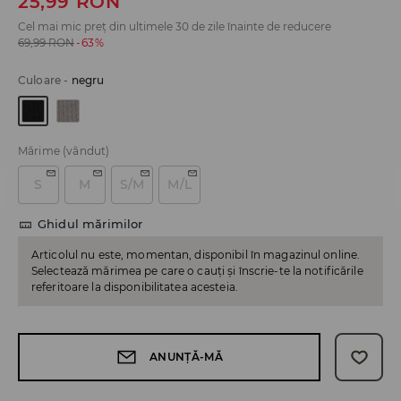
25,99
RON
Cel mai mic preț din ultimele 30 de zile înainte de reducere
69,99
RON
-63%
Culoare
-
negru
Mărime
(vândut)
S
M
S/M
M/L
Ghidul mărimilor
Articolul nu este, momentan, disponibil în magazinul online.
Selectează mărimea pe care o cauți și înscrie-te la notificările
referitoare la disponibilitatea acesteia.
ANUNȚĂ-MĂ