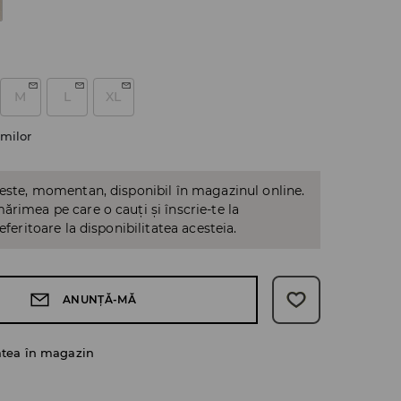
M
L
XL
milor
 este, momentan, disponibil în magazinul online.
ărimea pe care o cauți și înscrie-te la
referitoare la disponibilitatea acesteia.
ANUNȚĂ-MĂ
atea în magazin