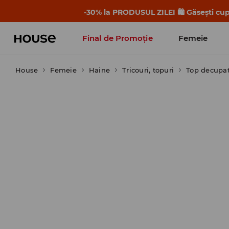
-30% la PRODUSUL ZILEI 🛍️ Găsești cupo
Final de Promoție
Femeie
House
Femeie
Haine
Tricouri, topuri
Top decupa