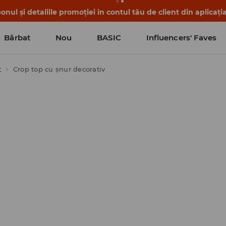
nul și detaliile promoției în contul tău de client din aplicați
Bărbat
Nou
BASIC
Influencers' Faves
t
Crop top cu șnur decorativ