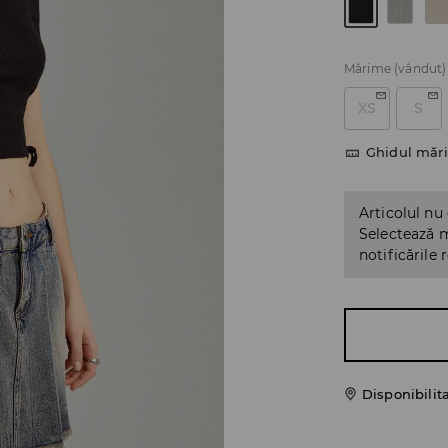
Mărime
(vândut)
XS
S
Ghidul mări
Articolul nu
Selectează m
notificările 
Disponibilit