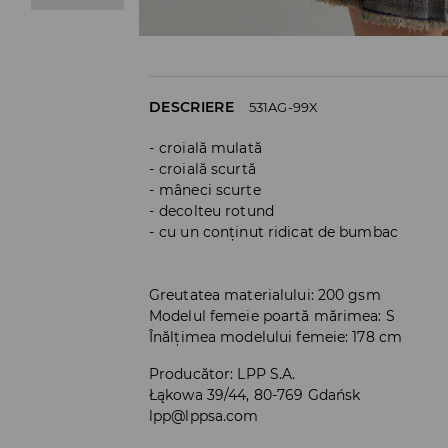
DESCRIERE
531AG-99X
croială mulată
croială scurtă
mâneci scurte
decolteu rotund
cu un conținut ridicat de bumbac
Greutatea materialului: 200 gsm
Modelul femeie poartă mărimea: S
Înălțimea modelului femeie: 178 cm
Producător
:
LPP S.A.
Łąkowa 39/44, 80-769 Gdańsk
lpp@lppsa.com