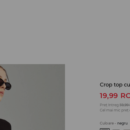
Crop top cu
19,99
R
Preț întreg
59,99
Cel mai mic preț 
Culoare
-
negru