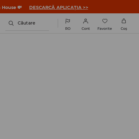
a House 💸
DESCARCĂ APLICAȚIA >>
Căutare
RO
Cont
Favorite
Coş