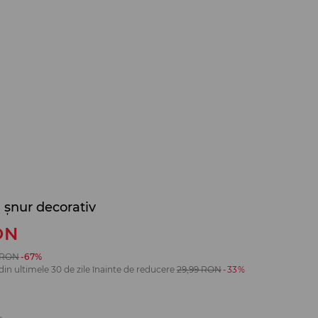
 șnur decorativ
ON
RON
-67%
din ultimele 30 de zile înainte de reducere
29,99
RON
-33%