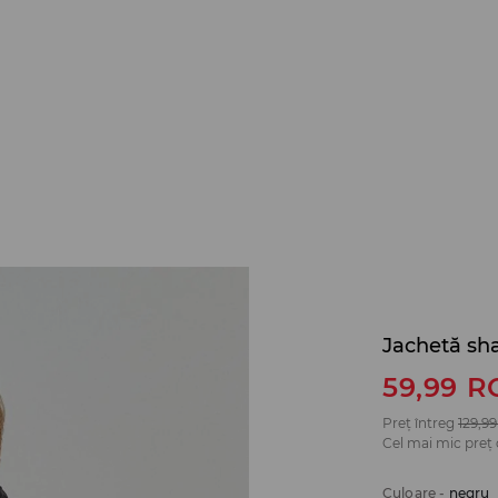
Jachetă sh
59,99
R
Preț întreg
129,99
Cel mai mic preț 
Culoare
-
negru