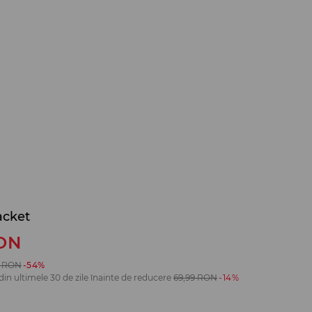
acket
ON
RON
-54%
din ultimele 30 de zile înainte de reducere
69,99
RON
-14%