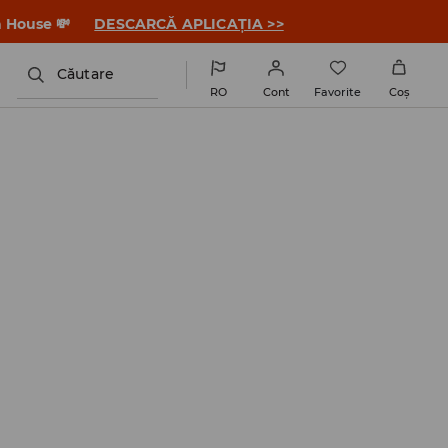
a House 💸
DESCARCĂ APLICAȚIA >>
Căutare
RO
Cont
Favorite
Coş