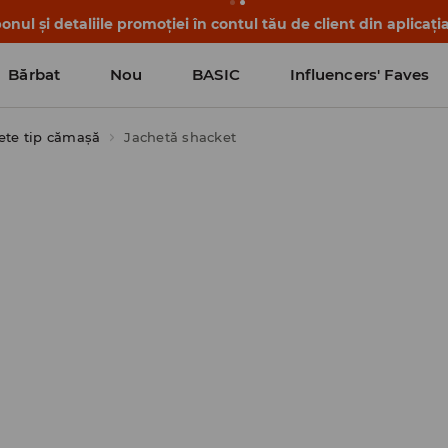
nul și detaliile promoției în contul tău de client din aplicați
Bărbat
Nou
BASIC
Influencers' Faves
ete tip cămașă
Jachetă shacket