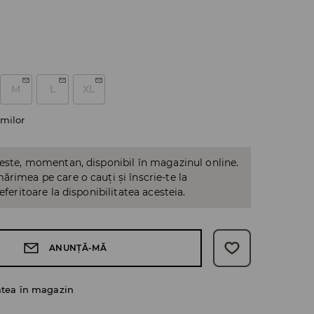
M
L
XL
milor
 este, momentan, disponibil în magazinul online.
ărimea pe care o cauți și înscrie-te la
referitoare la disponibilitatea acesteia.
ANUNȚĂ-MĂ
atea în magazin