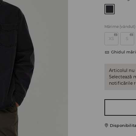
Mărime
(vândut)
XS
S
Ghidul mări
Articolul nu
Selectează m
notificările 
Disponibilit