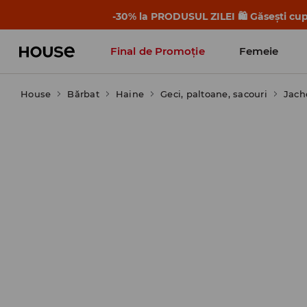
-30% la PRODUSUL ZILEI 🛍️ Găsești cupo
Final de Promoție
Femeie
House
Bărbat
Haine
Geci, paltoane, sacouri
Jach