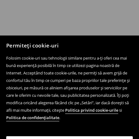
Permiteți cookie-uri
Folosim cookie-uri sau tehnologii similare pentru a-ți oferi cea mai
bună experiență posibilă în timp ce utilizezi pagina noastră de
Internet. Acceptând toate cookie-urile, ne permiți să avem grijă de
confortul tău în timp ce cumperi pe baza propriilor tale preferințe și
obiceiuri, pe măsură ce aliniem afișarea produselor și serviciilor pe
care le oferim cu nevoile tale, sau publicitatea personalizată. Îți poți
modifica oricând alegerea făcând clic pe „Setări”, iar dacă dorești să
afli mai multe informații, citește
Politica privind cookie-urile
si
Politica de confidențialitate
.