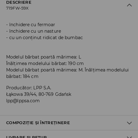
DESCRIERE
719FW-59X
închidere cu fermoar
închidere cu un nasture
cu un conținut ridicat de bumbac
Modelul bărbat poartă mărimea: L
Înălțimea modelului bărbat: 190 cm
Modelul bărbat poartă mărimea: M. Înălțimea modelului
bărbat: 184 cm
Producător
:
LPP S.A.
Łąkowa 39/44, 80-769 Gdańsk
lpp@lppsa.com
COMPOZIȚIE ȘI ÎNTREȚINERE
LIVRARE ȘI RETUR