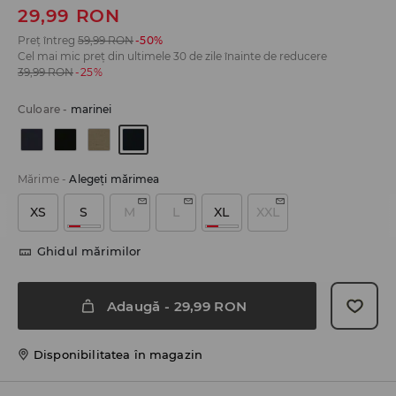
29,99
RON
Preț întreg
59,99
RON
-50%
Cel mai mic preț din ultimele 30 de zile înainte de reducere
39,99
RON
-25%
Culoare
-
marinei
Mărime
-
Alegeţi mărimea
XS
S
M
L
XL
XXL
Ghidul mărimilor
Adaugă
-
29,99
RON
Disponibilitatea în magazin