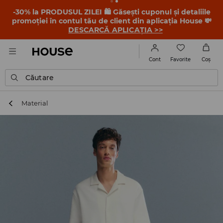
-30% la PRODUSUL ZILEI 🛍️ Găsești cuponul și detaliile
promoției în contul tău de client din aplicația House 💸
DESCARCĂ APLICAȚIA >>
Favorite
Cont
Coş
Căutare
Material