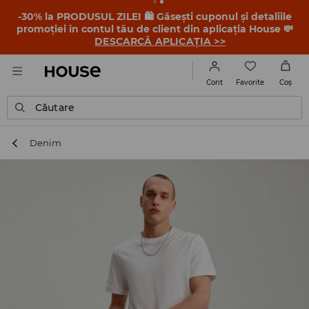
-30% la PRODUSUL ZILEI 🛍️ Găsești cuponul și detaliile
promoției în contul tău de client din aplicația House 💸
DESCARCĂ APLICAȚIA >>
Favorite
Cont
Coş
Căutare
Denim