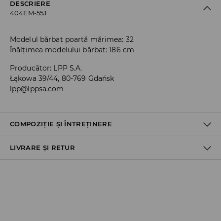
DESCRIERE
404EM-55J
Modelul bărbat poartă mărimea: 32
Înălțimea modelului bărbat: 186 cm
Producător
:
LPP S.A.
Łąkowa 39/44, 80-769 Gdańsk
lpp@lppsa.com
COMPOZIȚIE ȘI ÎNTREȚINERE
LIVRARE ȘI RETUR
Material I
:
99% BUMBAC, 1% ELASTAN
SPĂLĂLAŢI LA MAŞINĂ DE SPĂLAT, MAX. TEMP.30 ° C
Politica de expediere
NU FOLOSIŢI ÎNĂLBITOR
Ridicare din magazin
NU USCAŢI PRIN CENTRIFUGARE
GRATUITĂ
3-6 zile lucrătoare