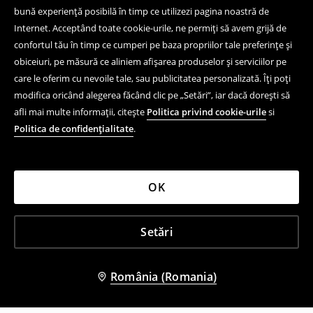
bună experiență posibilă în timp ce utilizezi pagina noastră de
Internet. Acceptând toate cookie-urile, ne permiți să avem grijă de
confortul tău în timp ce cumperi pe baza propriilor tale preferințe și
obiceiuri, pe măsură ce aliniem afișarea produselor și serviciilor pe
care le oferim cu nevoile tale, sau publicitatea personalizată. Îți poți
modifica oricând alegerea făcând clic pe „Setări”, iar dacă dorești să
afli mai multe informații, citește
Politica privind cookie-urile
si
Politica de confidențialitate
.
OK
Setări
România (Romania)