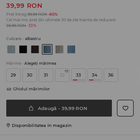
39,99
RON
Preț întreg
99,99
RON
-60%
Cel mai mic preț din ultimele 30 de zile înainte de reducere
59,99
RON
-33%
Culoare
-
albastru
Mărime
-
Alegeţi mărimea
29
30
31
32
33
34
36
Ghidul mărimilor
Adaugă
-
39,99
RON
Disponibilitatea în magazin