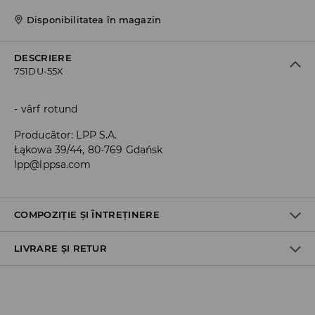
Disponibilitatea în magazin
DESCRIERE
751DU-55X
vârf rotund
Producător
:
LPP S.A.
Łąkowa 39/44, 80-769 Gdańsk
lpp@lppsa.com
COMPOZIȚIE ȘI ÎNTREȚINERE
LIVRARE ȘI RETUR
Material I
:
100% POLIURETAN
Material II
:
100% POLIESTER
Material III
:
100% CAUCIUC SINTETIC
Politica de expediere
NU SPALAŢI