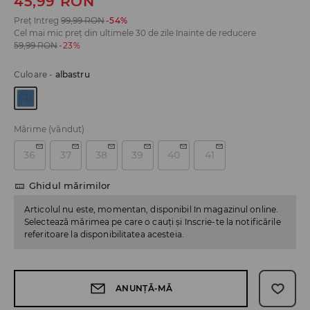
45,99
RON
Preț întreg
99,99
RON
-54%
Cel mai mic preț din ultimele 30 de zile înainte de reducere
59,99
RON
-23%
Culoare
-
albastru
Mărime
(vândut)
36
37
38
39
40
41
Ghidul mărimilor
Articolul nu este, momentan, disponibil în magazinul online.
Selectează mărimea pe care o cauți și înscrie-te la notificările
referitoare la disponibilitatea acesteia.
ANUNȚĂ-MĂ