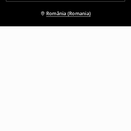
România (Romania)
Și alți clienți au ales
Rochie maxi
Rochie maxi