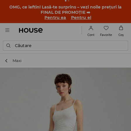
-30% la PRODUSUL ZILEI 🛍️ Găsești cuponul și detaliile
promoției în contul tău de client din aplicația House 💸
DESCARCĂ APLICAȚIA >>
Favorite
Cont
Coş
Căutare
Maxi