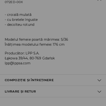
072ED-00X
croială mulată
cu bretele înguste
decolteu rotund
Modelul femeie poartă mărimea: S/36
Înălțimea modelului femeie: 176 cm
Producător
:
LPP S.A.
Łąkowa 39/44, 80-769 Gdańsk
lpp@lppsa.com
COMPOZIȚIE ȘI ÎNTREȚINERE
LIVRARE ȘI RETUR
PRIMUL MATERIAL
:
93% POLIESTER, 7% ELASTAN
SPĂLAŢI SEPARAT SAU ÎMPREUNA CU CULORI SIMILARE
Politica de expediere