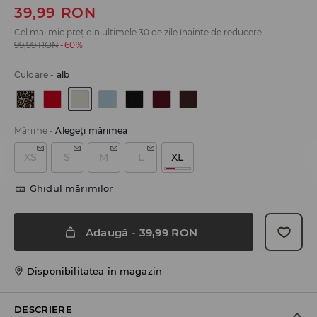
39,99
RON
Cel mai mic preț din ultimele 30 de zile înainte de reducere
99,99
RON
-60%
Culoare
-
alb
Mărime
-
Alegeţi mărimea
XS
S
M
L
XL
Ghidul mărimilor
Adaugă
-
39,99
RON
Disponibilitatea în magazin
DESCRIERE