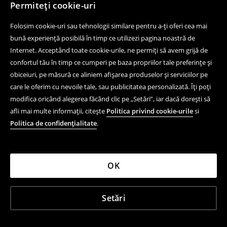
Permiteți cookie-uri
Folosim cookie-uri sau tehnologii similare pentru a-ți oferi cea mai
bună experiență posibilă în timp ce utilizezi pagina noastră de
Internet. Acceptând toate cookie-urile, ne permiți să avem grijă de
confortul tău în timp ce cumperi pe baza propriilor tale preferințe și
obiceiuri, pe măsură ce aliniem afișarea produselor și serviciilor pe
care le oferim cu nevoile tale, sau publicitatea personalizată. Îți poți
modifica oricând alegerea făcând clic pe „Setări”, iar dacă dorești să
afli mai multe informații, citește
Politica privind cookie-urile
si
Politica de confidențialitate
.
OK
Setări