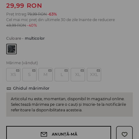
29,99
RON
Preț întreg
79,99
RON
-63%
Cel mai mic preț din ultimele 30 de zile înainte de reducere
49,99
RON
-40%
Culoare
-
multicolor
Mărime
(vândut)
XS
S
M
L
XL
XXL
Ghidul mărimilor
Articolul nu este, momentan, disponibil în magazinul online.
Selectează mărimea pe care o cauți și înscrie-te la notificările
referitoare la disponibilitatea acesteia.
ANUNȚĂ-MĂ