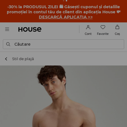
-30% la PRODUSUL ZILEI 🛍️ Găsești cuponul și detaliile
promoției în contul tău de client din aplicația House 💸
DESCARCĂ APLICAȚIA >>
Favorite
Cont
Coş
Căutare
Stil de plajă