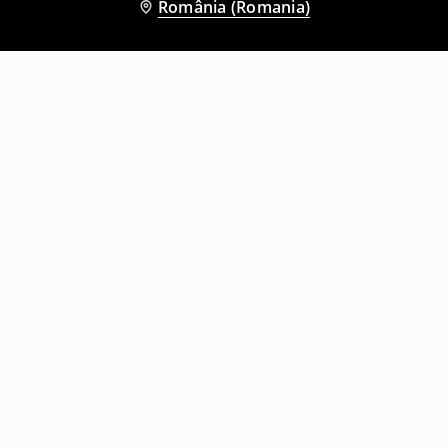
România (Romania)
Și alți clienți au ales
Șort de baie Pokémon
Șort de baie
59
,
99
RON
39
,
99
RON
Cel mai mic preț din ultimele 30 de zile
Preț întreg
79,99
RON