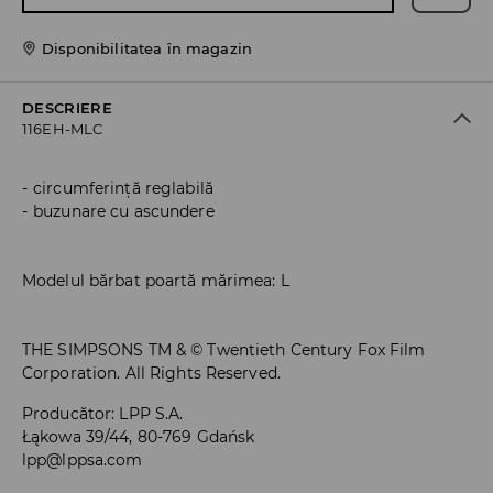
Disponibilitatea în magazin
DESCRIERE
116EH-MLC
circumferință reglabilă
buzunare cu ascundere
Modelul bărbat poartă mărimea: L
THE SIMPSONS TM & © Twentieth Century Fox Film
Corporation. All Rights Reserved.
Producător
:
LPP S.A.
Łąkowa 39/44, 80-769 Gdańsk
lpp@lppsa.com