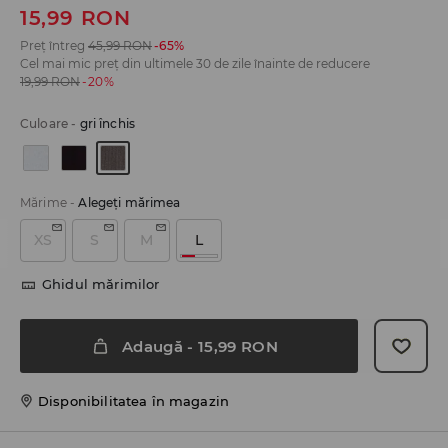
15,99
RON
Preț întreg
45,99
RON
-65%
Cel mai mic preț din ultimele 30 de zile înainte de reducere
19,99
RON
-20%
Culoare
-
gri închis
Mărime
-
Alegeţi mărimea
XS
S
M
L
Ghidul mărimilor
Adaugă
-
15,99
RON
Disponibilitatea în magazin