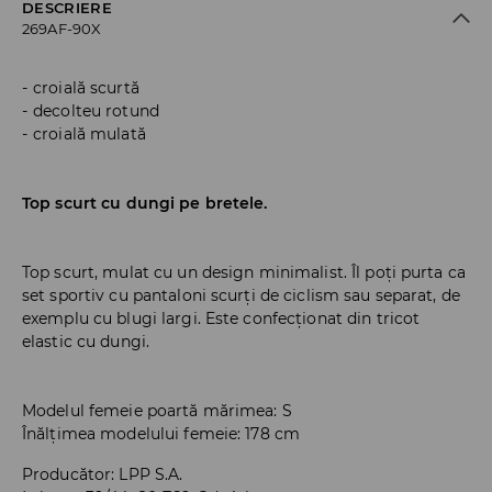
DESCRIERE
269AF-90X
croială scurtă
decolteu rotund
croială mulată
Top scurt cu dungi pe bretele.
Top scurt, mulat cu un design minimalist. Îl poți purta ca
set sportiv cu pantaloni scurți de ciclism sau separat, de
exemplu cu blugi largi. Este confecționat din tricot
elastic cu dungi.
Modelul femeie poartă mărimea: S
Înălțimea modelului femeie: 178 cm
Producător
:
LPP S.A.