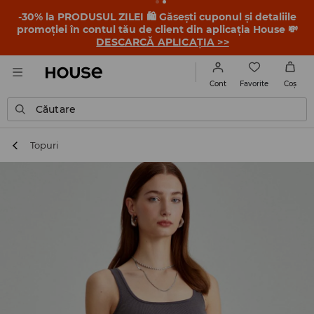
-30% la PRODUSUL ZILEI 🛍️ Găsești cuponul și detaliile
promoției în contul tău de client din aplicația House 💸
DESCARCĂ APLICAȚIA >>
Favorite
Cont
Coş
Căutare
Topuri