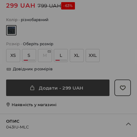
299
UAH
799
UAH
-63%
Колір
-
різнобарвний
Розмір
-
Оберіть розмір
XS
S
M
L
XL
XXL
Довідник розмірів
Додати
-
299
UAH
Наявність у магазині
ОПИС
043IU-MLC