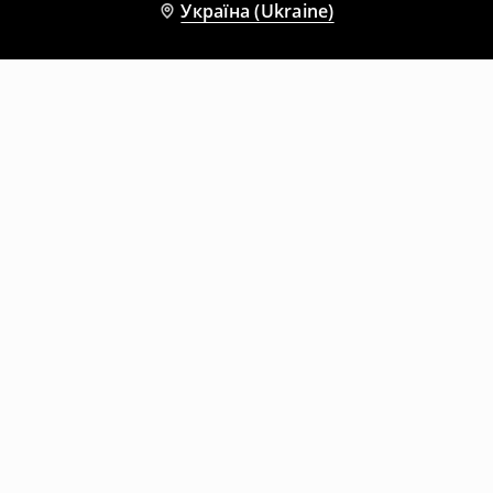
Україна (Ukraine)
Інші клієнти також обрали
Боксери, 3 пари
Боксери, 3 пари
299
UAH
799
UAH
299
UAH
799
UAH