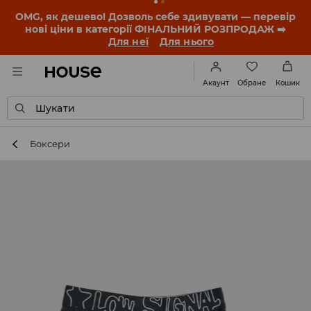
-30% на ПРОДУКТ ДНЯ 🛍️ Купон та деталі акції
знайдеш у своєму обліковому записі 💸
ЗАВАНТАЖИТИ ДОДАТОК
Обране
Акаунт
Кошик
Шукати
Боксери