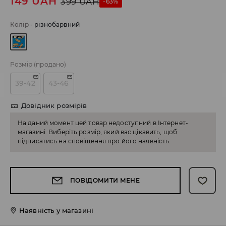
149
UAH
399
UAH
-63%
Колір
-
різнобарвний
Розмір
(продано)
39-42
43-46
Довідник розмірів
На даний момент цей товар недоступний в Інтернет-
магазині. Виберіть розмір, який вас цікавить, щоб
підписатись на сповіщення про його наявність.
ПОВІДОМИТИ МЕНЕ
Наявність у магазині