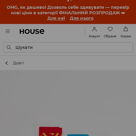
-30% на ПРОДУКТ ДНЯ 🛍️ Купон та деталі акції
знайдеш у своєму обліковому записі 💸
ЗАВАНТАЖИТИ ДОДАТОК
Обране
Акаунт
Кошик
Шукати
Довгі