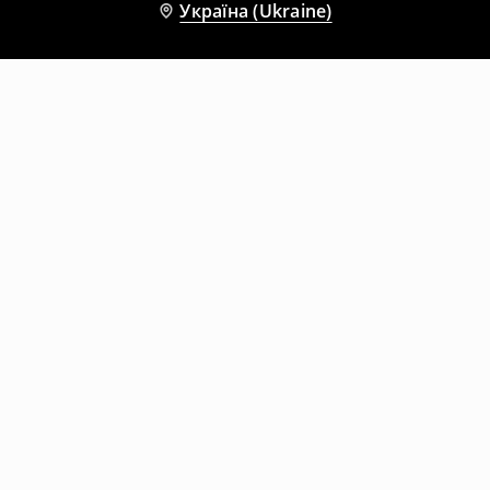
Україна (Ukraine)
Інші клієнти також обрали
Довгі шкарпетки, 5 пари
Довгі шкарпетки, 3 пари
159
UAH
499
UAH
99
UAH
459
UAH