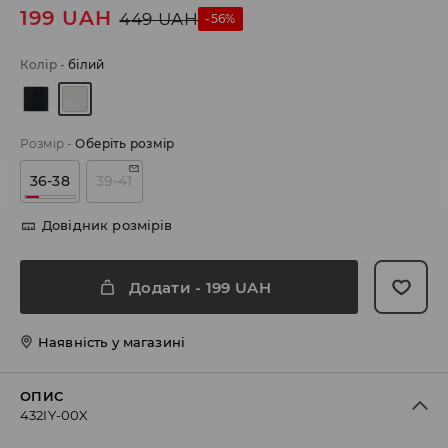
199
UAH
449
UAH
-56%
Колір
-
білий
Розмір
-
Оберіть розмір
36-38
39-41
Довідник розмірів
Додати
-
199
UAH
Наявність у магазині
ОПИС
432IY-00X