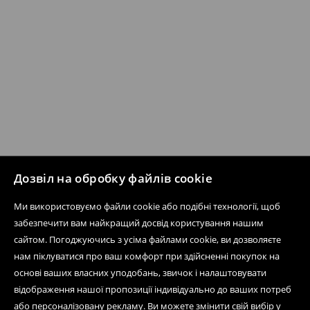
Дозвіл на обробку файлів cookie
Ми використовуємо файли cookie або подібні технології, щоб
забезпечити вам найкращий досвід користування нашим
сайтом. Погоджуючись з усіма файлами cookie, ви дозволяєте
нам піклуватися про ваш комфорт при здійсненні покупок на
основі ваших власних уподобань, звичок і налаштовувати
відображення нашої пропозиції індивідуально до ваших потреб
або персоналізовану рекламу. Ви можете змінити свій вибір у