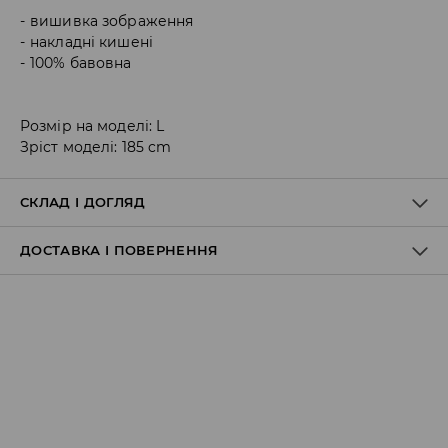
вишивка зображення
накладні кишені
100% бавовна
Розмір на моделі: L
Зріст моделі: 185 cm
СКЛАД І ДОГЛЯД
ДОСТАВКА І ПОВЕРНЕННЯ
Правила доставки
Пункт відбору Meest Пошта:
199 UAH
*