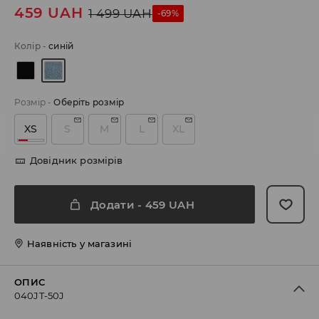
459
UAH
1 499
UAH
-69%
Колір
-
синій
Розмір
-
Оберіть розмір
XS
S
M
L
XL
Довідник розмірів
Додати
-
459
UAH
Наявність у магазині
ОПИС
040JT-50J