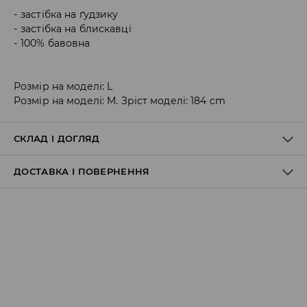
застібка на ґудзику
застібка на блискавці
100% бавовна
Розмір на моделі: L
Розмір на моделі: M. Зріст моделі: 184 cm
СКЛАД І ДОГЛЯД
ДОСТАВКА І ПОВЕРНЕННЯ
100% БАВОВНА
Правила доставки
Пункт відбору Meest Пошта:
199 UAH
*