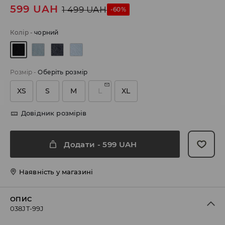
599
UAH
1 499
UAH
-60%
Колір
-
чорний
Розмір
-
Оберіть розмір
XS
S
M
L
XL
Довідник розмірів
Додати
-
599
UAH
Наявність у магазині
ОПИС
038JT-99J