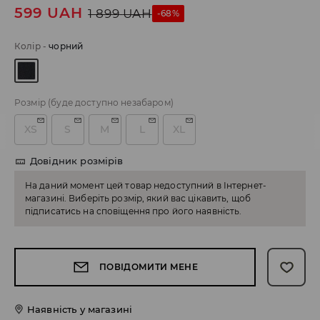
599
UAH
1 899
UAH
-68%
Колір
-
чорний
Розмір
(буде доступно незабаром)
XS
S
M
L
XL
Довідник розмірів
На даний момент цей товар недоступний в Інтернет-
магазині. Виберіть розмір, який вас цікавить, щоб
підписатись на сповіщення про його наявність.
ПОВІДОМИТИ МЕНЕ
Наявність у магазині