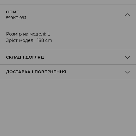
ОПИС
599KT-99J
Розмір на моделі: L
Зріст моделі: 188 cm
СКЛАД І ДОГЛЯД
ДОСТАВКА І ПОВЕРНЕННЯ
100% БАВОВНА
Правила доставки
Пункт відбору Meest Пошта:
199 UAH
*
від 6-10 днiв