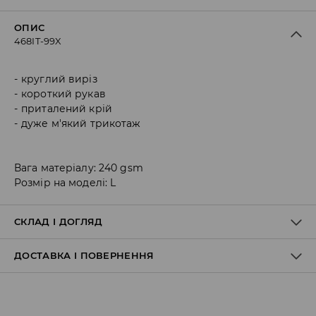
ОПИС
468IT-99X
круглий виріз
короткий рукав
приталений крій
дуже м'який трикотаж
Вага матеріалу: 240 gsm
Розмір на моделі: L
СКЛАД І ДОГЛЯД
ДОСТАВКА І ПОВЕРНЕННЯ
50% БАВОВНА, 45% МОДАЛ, 5% ЕЛАСТАН
Правила доставки