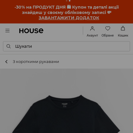
-30% на ПРОДУКТ ДНЯ 🛍️ Купон та деталі акції
знайдеш у своєму обліковому записі 💸
ЗАВАНТАЖИТИ ДОДАТОК
Обране
Акаунт
Кошик
Шукати
З короткими рукавами