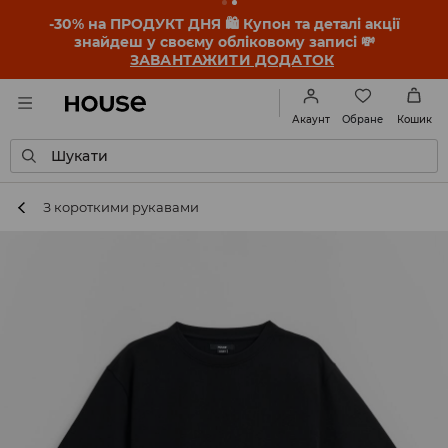
-30% на ПРОДУКТ ДНЯ 🛍️ Купон та деталі акції
знайдеш у своєму обліковому записі 💸
ЗАВАНТАЖИТИ ДОДАТОК
Обране
Акаунт
Кошик
Шукати
З короткими рукавами