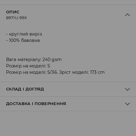
ОПИС
897IU-99X
круглий виріз
100% бавовна
Вага матеріалу: 240 gsm
Розмір на моделі: S
Розмір на моделі: S/36. Зріст моделі: 173 cm
СКЛАД І ДОГЛЯД
ДОСТАВКА І ПОВЕРНЕННЯ
100% БАВОВНА
Правила доставки