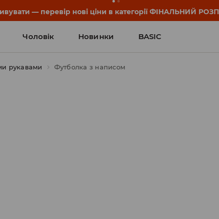
он та деталі акції знайдеш у своєму обліковому записі 💸
Чоловік
Новинки
BASIC
ми рукавами
Футболка з написом