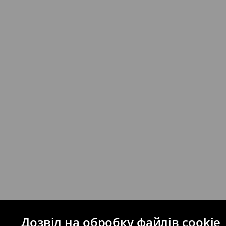
* - Замовлення на суму від 1699 UAH д
⟶
Детальніше
Якщо сума замовлення перевищує екві
відправлення та кошти доставки), варт
буде залежати від додаткової оплати п
Правила повернення
Ви можете повернути товар в інтерне
на сайті.
⟶
Правила повернення
Дозвіл на обробку файлів cookie