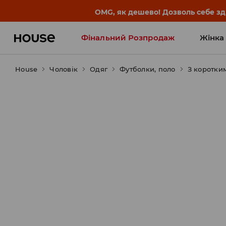
-30% на ПРОДУКТ ДНЯ 🛍️ Куп
Фінальний Розпродаж
Жінка
House
Чоловік
Influencers' Faves
Одяг
Футболки, поло
З коротки