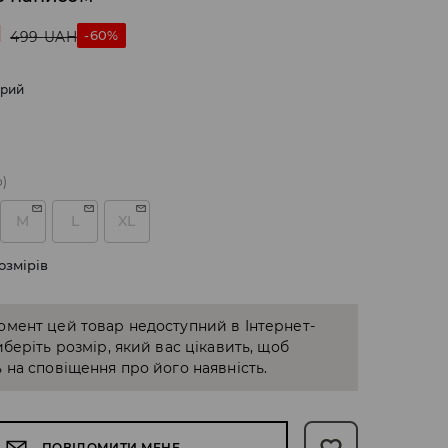
H
-60%
499
UAH
ірий
о)
M
L
XL
озмірів
омент цей товар недоступний в Інтернет-
иберіть розмір, який вас цікавить, щоб
 на сповіщення про його наявність.
ПОВІДОМИТИ МЕНЕ