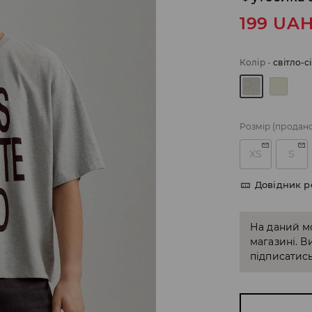
199
UA
Колір
-
світло-с
Розмір
(продан
XS
S
Довідник р
На даний м
магазині. В
підписатись