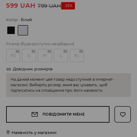
599
UAH
799
UAH
-25%
Колір
-
білий
Розмір
(буде доступно незабаром)
XS
S
M
L
XL
Довідник розмірів
На даний момент цей товар недоступний в Інтернет-
магазині. Виберіть розмір, який вас цікавить, щоб
підписатись на сповіщення про його наявність.
ПОВІДОМИТИ МЕНЕ
Наявність у магазині