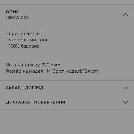
ОПИС
189EW-00X
принт на спині
укорочений крій
100% бавовна
Вага матеріалу: 220 gsm
Розмір на моделі: M. Зріст моделі: 184 cm
СКЛАД І ДОГЛЯД
ДОСТАВКА І ПОВЕРНЕННЯ
100% БАВОВНА
Правила доставки