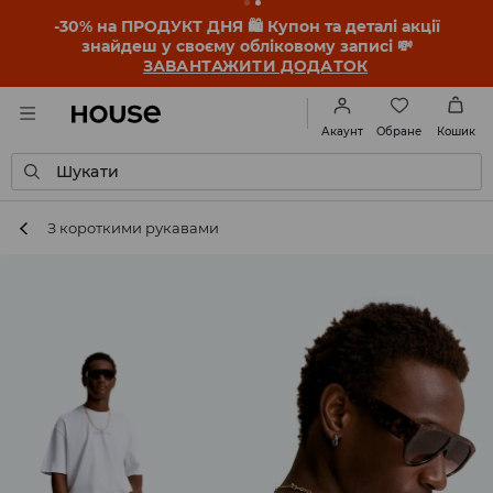
-30% на ПРОДУКТ ДНЯ 🛍️ Купон та деталі акції
знайдеш у своєму обліковому записі 💸
ЗАВАНТАЖИТИ ДОДАТОК
Обране
Акаунт
Кошик
Шукати
З короткими рукавами