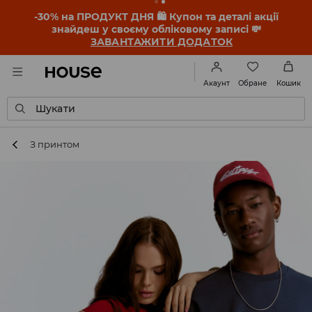
-30% на ПРОДУКТ ДНЯ 🛍️ Купон та деталі акції
знайдеш у своєму обліковому записі 💸
ЗАВАНТАЖИТИ ДОДАТОК
Обране
Акаунт
Кошик
Шукати
З принтом