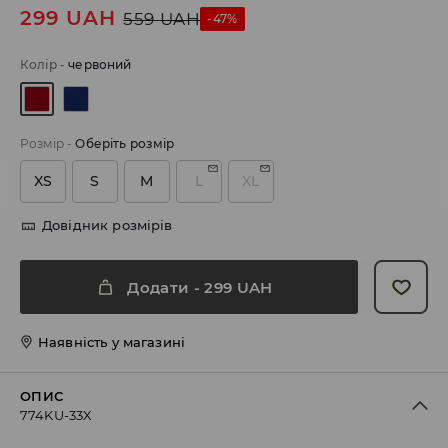
299
UAH
559
UAH
-47%
Колір
-
червоний
Розмір
-
Оберіть розмір
XS
S
M
L
XL
Довідник розмірів
Додати
-
299
UAH
Наявність у магазині
ОПИС
774KU-33X