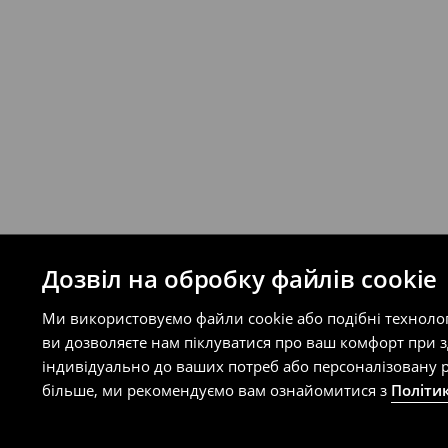
буде залежати від додаткової оплати п
Правила повернення
Ви можете повернути товар в інтерне
на сайті.
⟶
Правила повернення
Дозвіл на обробку файлів cookie
Ми використовуємо файли cookie або подібні техноло
ви дозволяєте нам піклуватися про ваш комфорт при 
індивідуально до ваших потреб або персоналізовану р
більше, ми рекомендуємо вам ознайомитися з
Політи