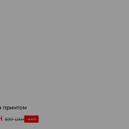
з принтом
H
-44%
899
UAH