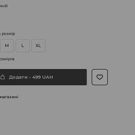
иній
ь розмір
M
L
XL
озмірів
Додати
-
499
UAH
 магазині