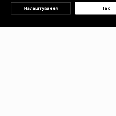
Налаштування
Так
Інші клієнти також об
Футболка з принтом
Футболка 
499
UAH
499
UAH
899
UAH
6