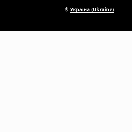
Україна (Ukraine)
Футболка з принтом
499
UAH
699
UAH