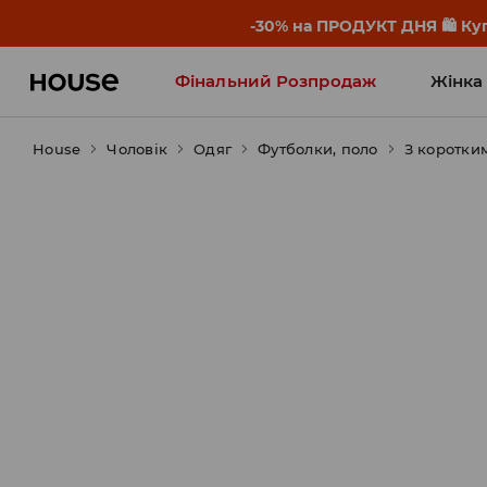
-30% на ПРОДУКТ ДНЯ 🛍️ Куп
Фінальний Розпродаж
Жінка
House
Чоловік
Influencers' Faves
Одяг
Футболки, поло
З коротки