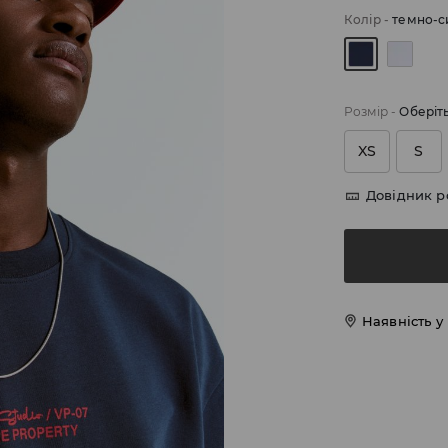
Колір
-
темно-с
Розмір
-
Оберіт
XS
S
Довідник р
Наявність у