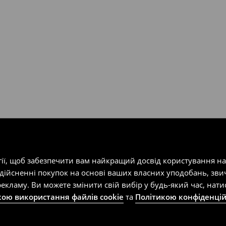
одатку.
т-магазин, заповнивши форму
гії, щоб забезпечити вам найкращий досвід користування н
здійсненні покупок на основі ваших власних уподобань, зви
екламу. Ви можете змінити свій вибір у будь-який час, на
кою використання файлів cookie
та
Політикою конфіденцій