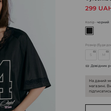
299
UA
Колір
-
чорний
Розмір
(буде до
S
M
Довідник р
На даний м
магазині. В
підписатись