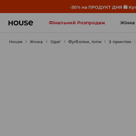
-30% на ПРОДУКТ ДНЯ 🛍️ Куп
Фінальний Розпродаж
Жінка
House
Жінка
Influencers' Faves
Одяг
Футболки, топи
З принтом