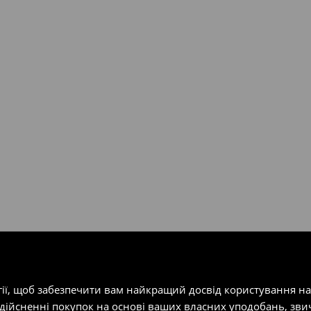
валент 150 євро (враховуючи
ість посилки при отриманні
одатку.
т-магазин, заповнивши форму
гії, щоб забезпечити вам найкращий досвід користування н
здійсненні покупок на основі ваших власних уподобань, зви