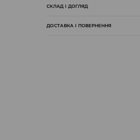
СКЛАД І ДОГЛЯД
100% ПОЛІЕСТЕР
ДОСТАВКА І ПОВЕРНЕННЯ
Правила доставки
Пункт відбору Meest Пошта:
199 UAH
*
від 6-10 днiв
Пункт відбору Нова Пошта:
199 UAH
*
від 6-10 днiв
Кур'єр Meest Пошта (післяплата):
199 UAH
*
від 6-10 днiв
* - Замовлення на суму від 1699 UAH д
⟶
Детальніше