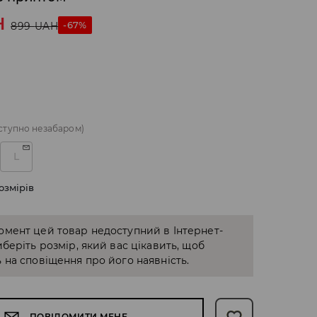
H
-67%
899
UAH
ступно незабаром)
L
озмірів
омент цей товар недоступний в Інтернет-
иберіть розмір, який вас цікавить, щоб
 на сповіщення про його наявність.
ПОВІДОМИТИ МЕНЕ