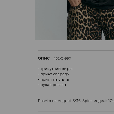
ОПИС
452KJ-99X
трикутний виріз
принт спереду
принт на спині
рукав реглан
Розмір на моделі: S/36. Зріст моделі: 17