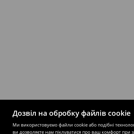
Якщо сума замовлення перевищує екві
відправлення та кошти доставки), варт
буде залежати від додаткової оплати п
Правила повернення
Ви можете повернути товар в інтерне
на сайті.
⟶
Правила повернення
Дозвіл на обробку файлів cookie
Ми використовуємо файли cookie або подібні техноло
ви дозволяєте нам піклуватися про ваш комфорт при 