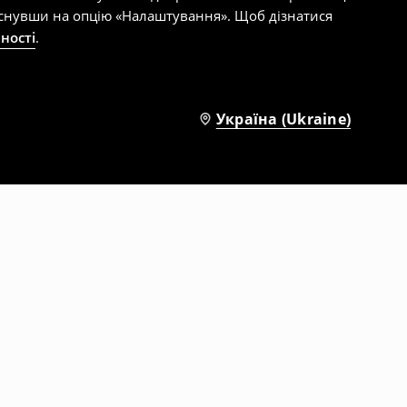
тиснувши на опцію «Налаштування». Щоб дізнатися
ності
.
Україна (Ukraine)