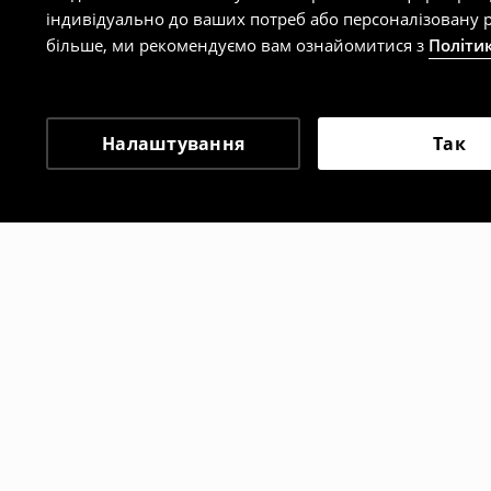
індивідуально до ваших потреб або персоналізовану р
більше, ми рекомендуємо вам ознайомитися з
Політи
Налаштування
Так
Інші клієнти також об