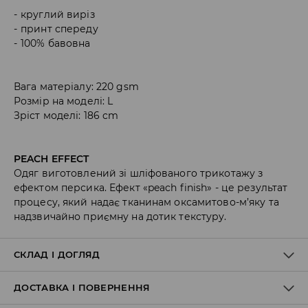
круглий виріз
принт спереду
100% бавовна
Вага матеріалу: 220 gsm
Розмір на моделі: L
Зріст моделі: 186 cm
PEACH EFFECT
Одяг виготовлений зі шліфованого трикотажу з
ефектом персика. Ефект «peach finish» - це результат
процесу, який надає тканинам оксамитово-м’яку та
надзвичайно приємну на дотик текстуру.
СКЛАД І ДОГЛЯД
ДОСТАВКА І ПОВЕРНЕННЯ
100% БАВОВНА