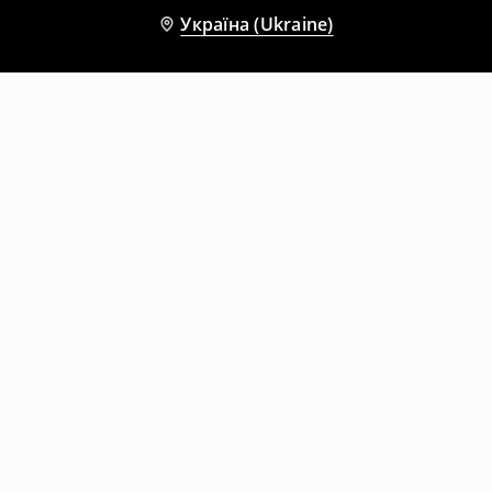
Україна (Ukraine)
Інші клієнти також обрали
Футболка з принтом Metro Boomin
Футболка з принтом
599
UAH
999
UAH
329
UAH
699
UAH