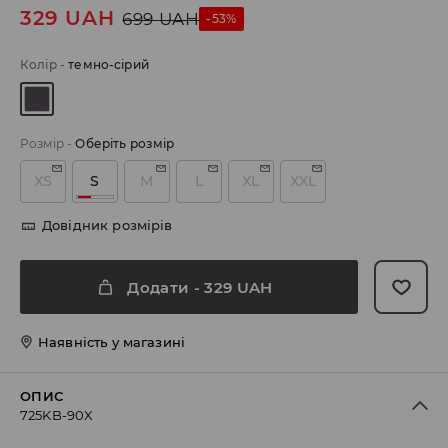
329
UAH
699
UAH
-53%
Колір
-
темно-сірий
Розмір
-
Оберіть розмір
XS
S
M
L
XL
XXL
Довідник розмірів
Додати
-
329
UAH
Наявність у магазині
ОПИС
725KB-90X