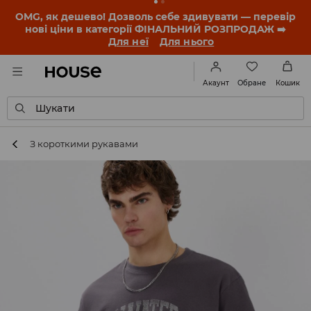
OMG, як дешево! Дозволь себе здивувати — перевір
нові ціни в категорії ФІНАЛЬНИЙ РОЗПРОДАЖ ➡️
Для неї
Для нього
Обране
Акаунт
Кошик
Шукати
З короткими рукавами