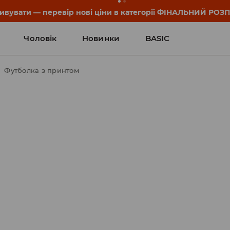
он та деталі акції знайдеш у своєму обліковому записі 💸
Чоловік
Новинки
BASIC
Футболка з принтом