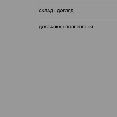
СКЛАД І ДОГЛЯД
95% БАВОВНА, 5% ЕЛАСТАН
ДОСТАВКА І ПОВЕРНЕННЯ
Правила доставки
Пункт відбору Meest Пошта:
199 UAH
*
від 6-10 днiв
Пункт відбору Нова Пошта:
199 UAH
*
від 6-10 днiв
Кур'єр Meest Пошта (післяплата):
199 UAH
*
від 6-10 днiв
* - Замовлення на суму від 1699 UAH д
⟶
Детальніше