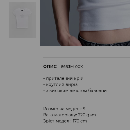
ОПИС
869JM-00X
приталений крій
круглий виріз
з високим вмістом бавовни
Розмір на моделі: S
Вага матеріалу: 220 gsm
Зріст моделі: 170 cm