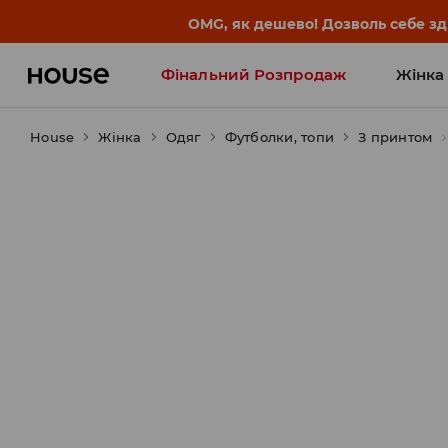
-30% на ПРОДУКТ ДНЯ 🛍️ Куп
Фінальний Розпродаж
Жінка
House
Жінка
Influencers' Faves
Одяг
Футболки, топи
З принтом