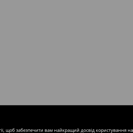
валент 150 євро (враховуючи
ість посилки при отриманні
одатку.
т-магазин, заповнивши форму
гії, щоб забезпечити вам найкращий досвід користування н