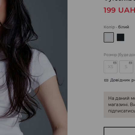
199
UA
Колір
-
білий
Розмір
(буде до
XS
S
Довідник р
На даний м
магазині. В
підписатись