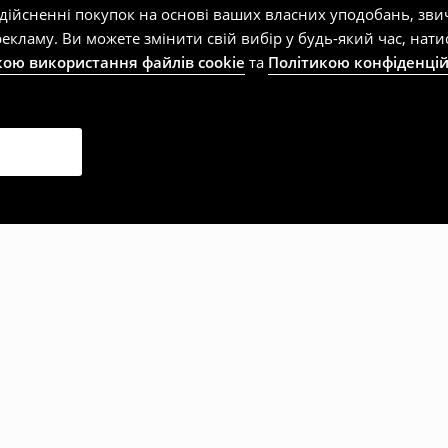
здійсненні покупок на основі ваших власних уподобань, зви
екламу. Ви можете змінити свій вибір у будь-який час, на
кою використання файлів cookie
та
Політикою конфіденцій
рали