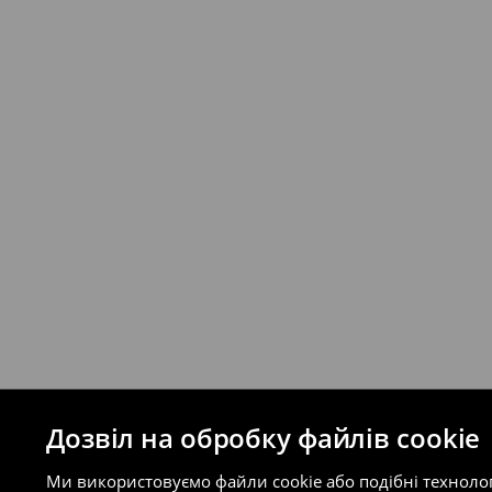
Якщо сума замовлення перевищує екві
відправлення та кошти доставки), варт
буде залежати від додаткової оплати п
Правила повернення
Ви можете повернути товар в інтерне
на сайті.
⟶
Правила повернення
Дозвіл на обробку файлів cookie
Ми використовуємо файли cookie або подібні техноло