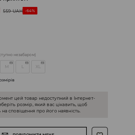
H
-64%
559
UAH
ступно незабаром)
M
L
XL
озмірів
омент цей товар недоступний в Інтернет-
иберіть розмір, який вас цікавить, щоб
 на сповіщення про його наявність.
ПОВІДОМИТИ МЕНЕ