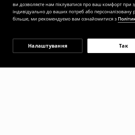
ви дозволяєте нам піклуватися про ваш комфорт при 
індивідуально до ваших потреб або персоналізовану р
більше, ми рекомендуємо вам ознайомитися з
Політи
Налаштування
Так
Інші клієнти також об