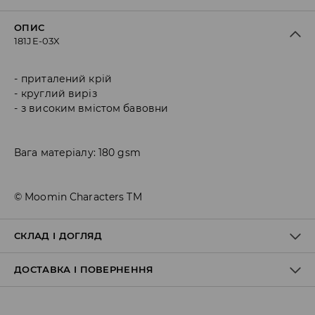
ОПИС
181JE-03X
приталений крій
круглий виріз
з високим вмістом бавовни
Вага матеріалу: 180 gsm
© Moomin Characters TM
СКЛАД І ДОГЛЯД
ДОСТАВКА І ПОВЕРНЕННЯ
95% БАВОВНА, 5% ЕЛАСТАН
Правила доставки