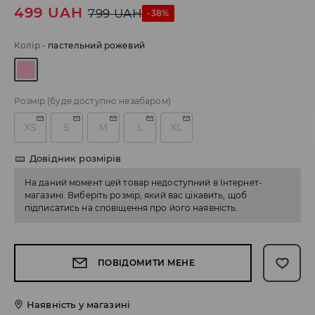
499
UAH
799
UAH
-38%
Колір
-
пастельний рожевий
Розмір
(буде доступно незабаром)
XS
S
M
L
XL
Довідник розмірів
На даний момент цей товар недоступний в Інтернет-
магазині. Виберіть розмір, який вас цікавить, щоб
підписатись на сповіщення про його наявність.
ПОВІДОМИТИ МЕНЕ
Наявність у магазині