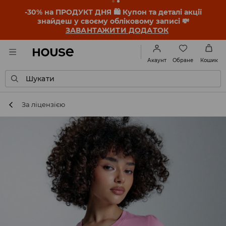
-30% на ПРОДУКТ ДНЯ 🛍️ Купон та деталі акції
знайдеш у своєму обліковому записі 💸
ЗАВАНТАЖИТИ ДОДАТОК
Обране
Акаунт
Кошик
Шукати
За ліцензією