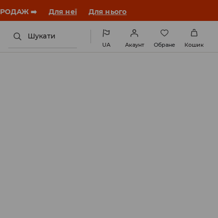
ПРОДАЖ ➡️
Для неї
Для нього
Шукати
UA
Акаунт
Обране
Кошик