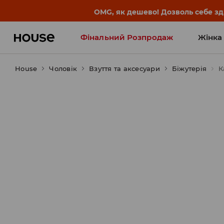
OMG, як дешево! Дозволь себе з
Фінальний Розпродаж
Жінка
House
Чоловік
Influencers' Faves
Взуття та аксесуари
Біжутерія
К