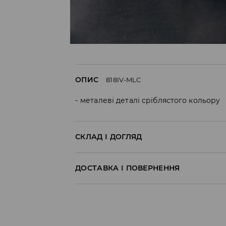
ОПИС
818IV-MLC
металеві деталі сріблястого кольору
СКЛАД І ДОГЛЯД
Склад матеріалу I
:
100% ZINC ALLOY
ДОСТАВКА І ПОВЕРНЕННЯ
Правила доставки
Пункт відбору Meest Пошта: