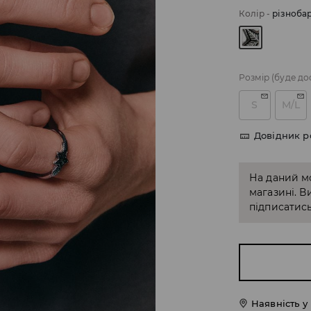
Колір
-
різноба
Розмір
(буде до
S
M/L
Довідник р
На даний м
магазині. В
підписатись
Наявність у