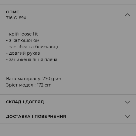
ОПИС
716IO-89X
крій loose fit
з капюшоном
застібка на блискавці
довгий рукав
занижена лінія плеча
Вага матеріалу: 270 gsm
Зріст моделі: 172 cm
СКЛАД І ДОГЛЯД
ДОСТАВКА І ПОВЕРНЕННЯ
48% МОДАЛ, 48% ПОЛІЕСТЕР, 4% ЕЛАСТАН
Правила доставки