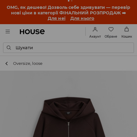
OMG, як дешево! Дозволь себе здивувати — перевір
нові ціни в категорії ФІНАЛЬНИЙ РОЗПРОДАЖ ➡️
Для неї
Для нього
Обране
Акаунт
Кошик
Шукати
Oversize, loose