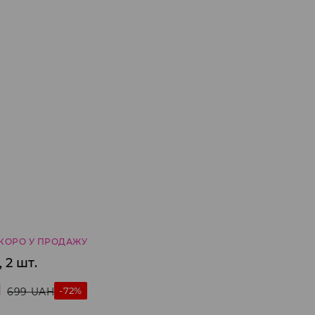
КОРО У ПРОДАЖУ
 2 шт.
H
-72%
699
UAH