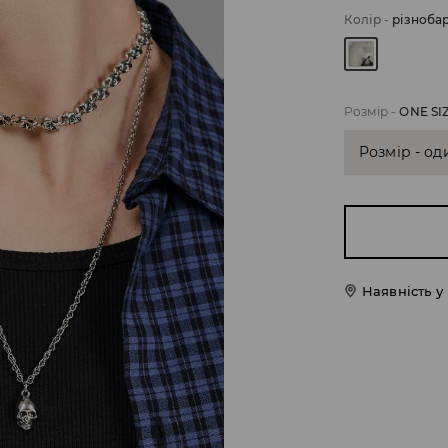
Колір
-
різноба
Розмір
-
ONE SI
Розмір - од
Наявність у