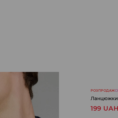
РОЗПРОДАЖ
С
Ланцюжки,
199
UA