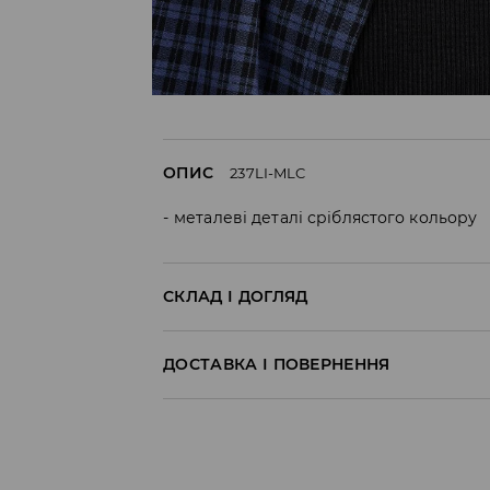
ОПИС
237LI-MLC
металеві деталі сріблястого кольору
СКЛАД І ДОГЛЯД
85% СПЛАВ ЦИНКУ, 15% ЗАЛІЗО
ДОСТАВКА І ПОВЕРНЕННЯ
Правила доставки
Пункт відбору Meest Пошта: