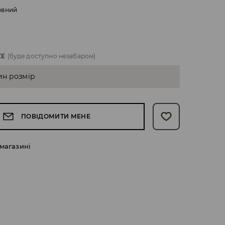
рвний
ZE
(буде доступно незабаром)
ин розмір
ПОВІДОМИТИ МЕНЕ
 магазині