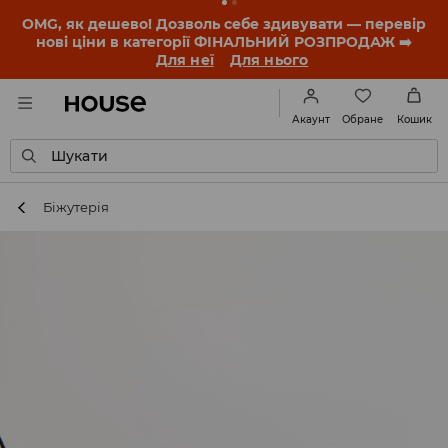
-30% на ПРОДУКТ ДНЯ 🛍️ Купон та деталі акції
знайдеш у своєму обліковому записі 💸
ЗАВАНТАЖИТИ ДОДАТОК
Обране
Акаунт
Кошик
Шукати
Біжутерія