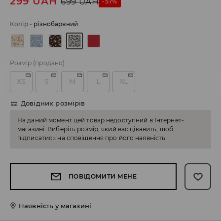
299
UAH
699
UAH
-57%
Колір
-
різнобарвний
Розмір
(продано)
XS
S
M
L
XL
Довідник розмірів
На даний момент цей товар недоступний в Інтернет-
магазині. Виберіть розмір, який вас цікавить, щоб
підписатись на сповіщення про його наявність.
ПОВІДОМИТИ МЕНЕ
Наявність у магазині