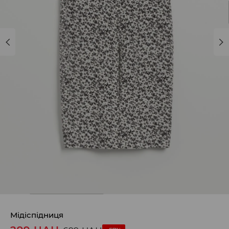
Мідіспідниця