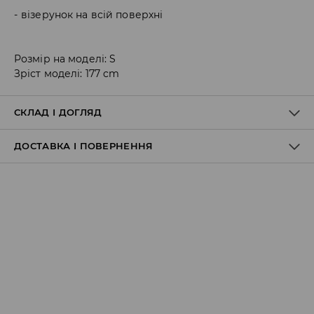
візерунок на всій поверхні
Розмір на моделі: S
Зріст моделі: 177 cm
СКЛАД І ДОГЛЯД
ДОСТАВКА І ПОВЕРНЕННЯ
100% ПОЛІЕСТЕР
Правила доставки
Пункт відбору Meest Пошта:
199 UAH
*
від 6-10 днiв
Пункт відбору Нова Пошта:
199 UAH
*