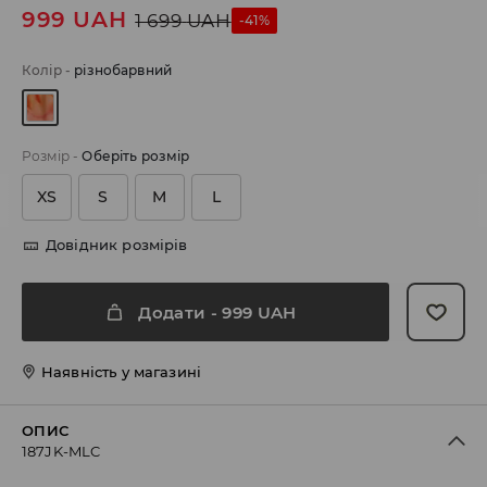
999
UAH
1 699
UAH
-41%
Колір
-
різнобарвний
Розмір
-
Оберіть розмір
XS
S
M
L
Довідник розмірів
Додати
-
999
UAH
Наявність у магазині
ОПИС
187JK-MLC