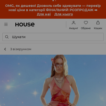
-30% на ПРОДУКТ ДНЯ 🛍️ Купон та деталі акції
знайдеш у своєму обліковому записі 💸
ЗАВАНТАЖИТИ ДОДАТОК
Обране
Акаунт
Кошик
Шукати
З візерунком