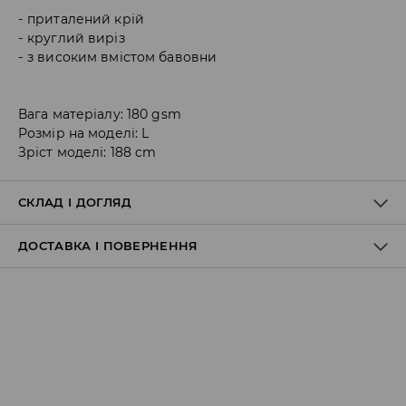
приталений крій
круглий виріз
з високим вмістом бавовни
Вага матеріалу: 180 gsm
Розмір на моделі: L
Зріст моделі: 188 cm
СКЛАД І ДОГЛЯД
ДОСТАВКА І ПОВЕРНЕННЯ
95% БАВОВНА, 5% ЕЛАСТАН
Правила доставки
Пункт відбору Meest Пошта:
199 UAH
*