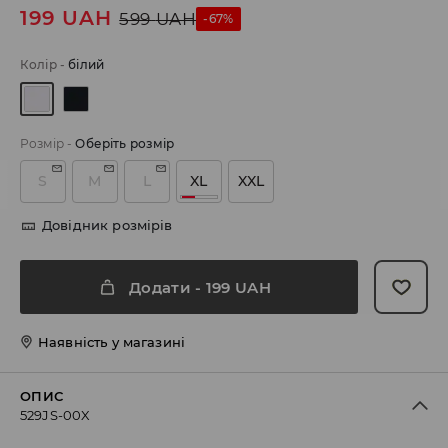
199
UAH
599
UAH
-67%
Колір
-
білий
Розмір
-
Оберіть розмір
S
M
L
XL
XXL
Довідник розмірів
Додати
-
199
UAH
Наявність у магазині
ОПИС
529JS-00X