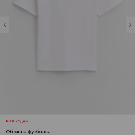
РОЗПРОДАЖ
Обтисла футболка