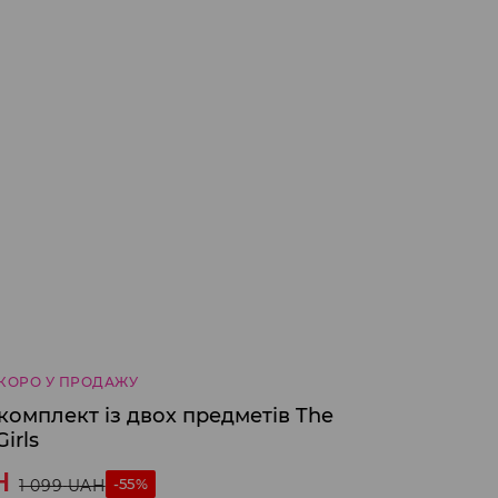
КОРО У ПРОДАЖУ
омплект із двох предметів The
irls
H
-55%
1 099
UAH