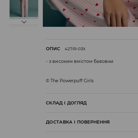
ОПИС
427IR-03X
з високим вмістом бавовни
© The Powerpuff Girls
СКЛАД І ДОГЛЯД
95% БАВОВНА, 5% ЕЛАСТАН
ДОСТАВКА І ПОВЕРНЕННЯ
Правила доставки