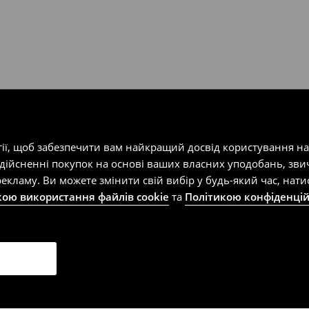
т-магазин, заповнивши форму
гії, щоб забезпечити вам найкращий досвід користування н
здійсненні покупок на основі ваших власних уподобань, зви
екламу. Ви можете змінити свій вибір у будь-який час, на
кою використання файлів cookie
та
Політикою конфіденцій