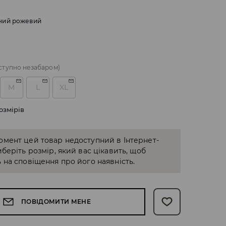
ний рожевий
ступно незабаром)
M
L
XL
озмірів
омент цей товар недоступний в Інтернет-
иберіть розмір, який вас цікавить, щоб
 на сповіщення про його наявність.
ПОВІДОМИТИ МЕНЕ