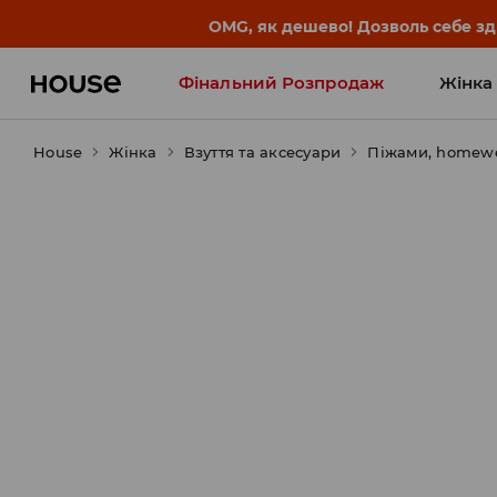
OMG, як дешево! Дозволь себе з
Фінальний Розпродаж
Жінка
House
Жінка
Influencers' Faves
Взуття та аксесуари
Піжами, homew