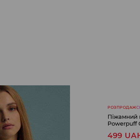
РОЗПРОДАЖ
С
Піжамний к
Powerpuff G
499
UA