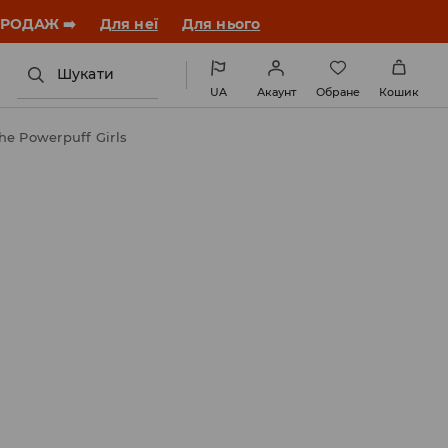
ПРОДАЖ ➡️
Для неї
Для нього
Шукати
UA
Акаунт
Обране
Кошик
e Powerpuff Girls