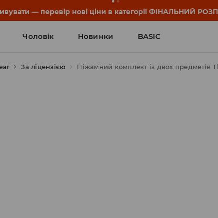
дивувати — перевір нові ціни в категорії ФІНАЛЬНИЙ РОЗ
Чоловік
Новинки
BASIC
ear
За ліцензією
Піжамний комплект із двох предметів Th