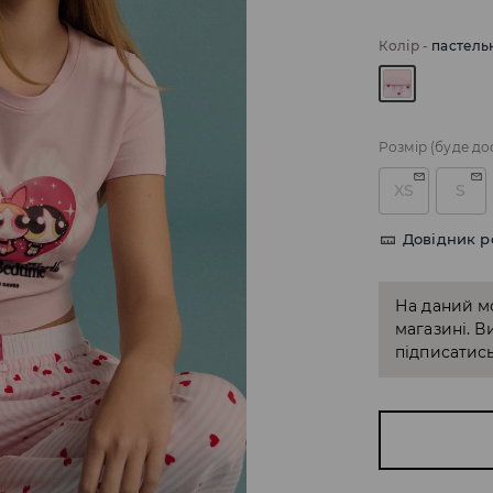
Колір
-
пастель
Розмір
(буде до
XS
S
Довідник р
На даний м
магазині. В
підписатись