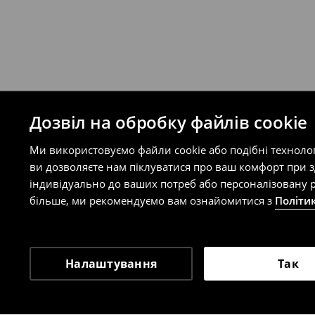
Ви можете повернути товар в інтерне
на сайті.
⟶
Правила повернення
Дозвіл на обробку файлів cookie
Ми використовуємо файли cookie або подібні техноло
ви дозволяєте нам піклуватися про ваш комфорт при 
індивідуально до ваших потреб або персоналізовану р
більше, ми рекомендуємо вам ознайомитися з
Політи
Налаштування
Так