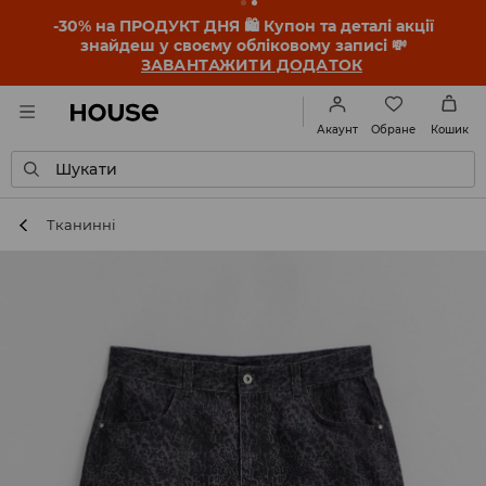
-30% на ПРОДУКТ ДНЯ 🛍️ Купон та деталі акції
знайдеш у своєму обліковому записі 💸
ЗАВАНТАЖИТИ ДОДАТОК
Обране
Акаунт
Кошик
Шукати
Тканинні