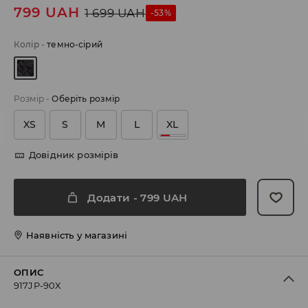
799
UAH
1 699
UAH
-53%
Колір
-
темно-сірий
Розмір
-
Оберіть розмір
XS
S
M
L
XL
Довідник розмірів
Додати
-
799
UAH
Наявність у магазині
ОПИС
917JP-90X