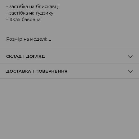
застібка на блискавці
застібка на ґудзику
100% бавовна
Розмір на моделі: L
СКЛАД І ДОГЛЯД
ДОСТАВКА І ПОВЕРНЕННЯ
100% БАВОВНА
Правила доставки
Пункт відбору Meest Пошта:
199 UAH
*
від 6-10 днiв
Пункт відбору Нова Пошта: