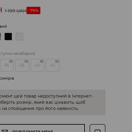
H
-79%
1 199
UAH
вий
ступно незабаром)
36
38
40
42
озмірів
омент цей товар недоступний в Інтернет-
иберіть розмір, який вас цікавить, щоб
 на сповіщення про його наявність.
ПОВІДОМИТИ МЕНЕ