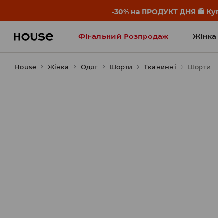
-30% на ПРОДУКТ ДНЯ 🛍️ Куп
Фінальний Розпродаж
Жінка
House
Жінка
Influencers' Faves
Одяг
Шорти
Тканинні
Шорти