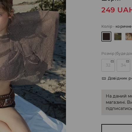
249
UA
Колір
-
коричне
Розмір
(буде до
32
34
Довідник р
На даний м
магазині. В
підписатись