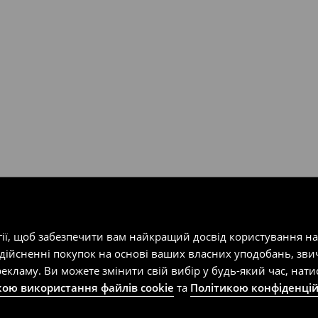
т-магазин, заповнивши форму
гії, щоб забезпечити вам найкращий досвід користування н
здійсненні покупок на основі ваших власних уподобань, зви
екламу. Ви можете змінити свій вибір у будь-який час, на
кою використання файлів cookie
та
Політикою конфіденцій