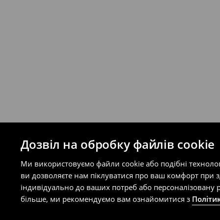
Правила повернення
Ви можете повернути товар в інтерне
на сайті.
⟶
Правила повернення
Дозвіл на обробку файлів cookie
Ми використовуємо файли cookie або подібні техноло
ви дозволяєте нам піклуватися про ваш комфорт при 
індивідуально до ваших потреб або персоналізовану р
більше, ми рекомендуємо вам ознайомитися з
Політи