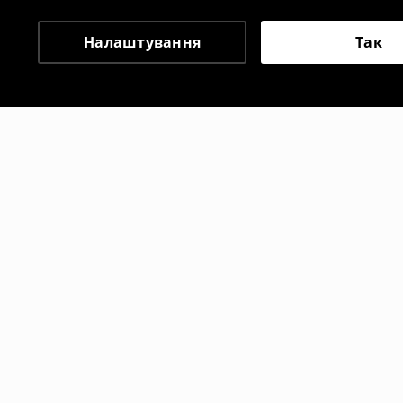
Налаштування
Так
Інші клієнти також об
Шорти
Шорти
399
UAH
1199
UAH
1199
UAH