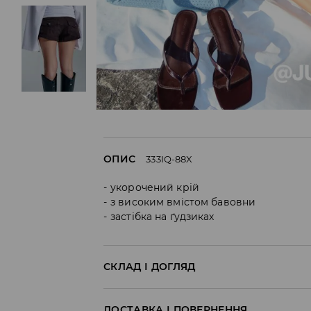
ОПИС
333IQ-88X
укорочений крій
з високим вмістом бавовни
застібка на ґудзиках
СКЛАД І ДОГЛЯД
97% БАВОВНА, 3% ЕЛАСТАН
ДОСТАВКА І ПОВЕРНЕННЯ