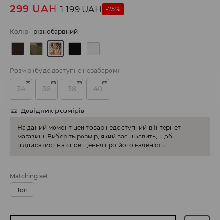
299
UAH
1 199
UAH
-75%
Колір
-
різнобарвний
Розмір
(буде доступно незабаром)
34
36
38
40
Довідник розмірів
На даний момент цей товар недоступний в Інтернет-
магазині. Виберіть розмір, який вас цікавить, щоб
підписатись на сповіщення про його наявність.
Matching set
Топ