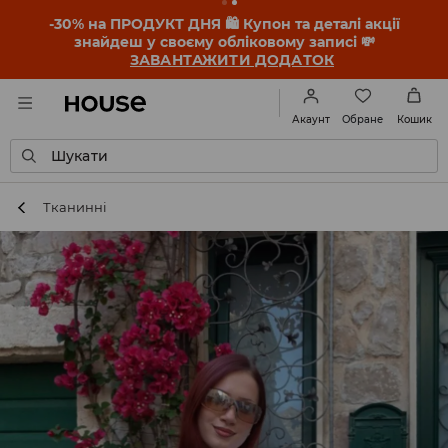
-30% на ПРОДУКТ ДНЯ 🛍️ Купон та деталі акції
знайдеш у своєму обліковому записі 💸
ЗАВАНТАЖИТИ ДОДАТОК
Обране
Акаунт
Кошик
Шукати
Тканинні