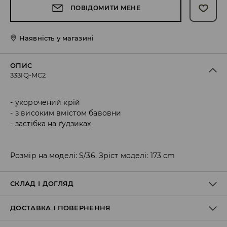
ПОВІДОМИТИ МЕНЕ
Наявність у магазині
ОПИС
333IQ-MC2
укорочений крій
з високим вмістом бавовни
застібка на ґудзиках
Розмір на моделі: S/36. Зріст моделі: 173 cm
СКЛАД І ДОГЛЯД
ДОСТАВКА І ПОВЕРНЕННЯ
97% БАВОВНА, 3% ЕЛАСТАН