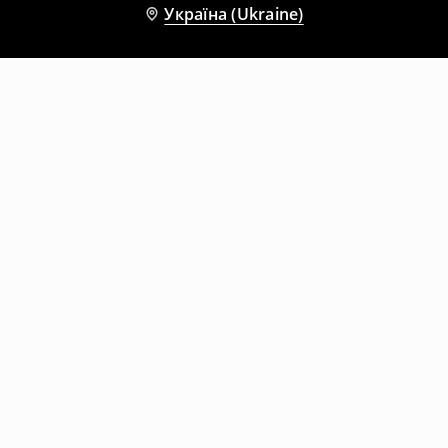
Україна (Ukraine)
Інші клієнти також обрали
Шорти
Шорти
1199
UAH
399
UAH
1199
UAH