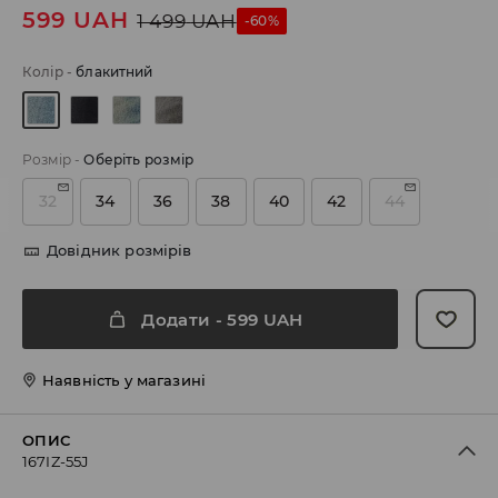
599
UAH
1 499
UAH
-60%
Колір
-
блакитний
Розмір
-
Оберіть розмір
32
34
36
38
40
42
44
Довідник розмірів
Додати
-
599
UAH
Наявність у магазині
ОПИС
167IZ-55J