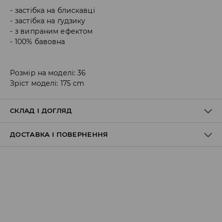
застібка на блискавці
застібка на ґудзику
з випраним ефектом
100% бавовна
Розмір на моделі: 36
Зріст моделі: 175 cm
СКЛАД І ДОГЛЯД
ДОСТАВКА І ПОВЕРНЕННЯ
100% БАВОВНА
Правила доставки
Пункт відбору Meest Пошта:
199 UAH
*