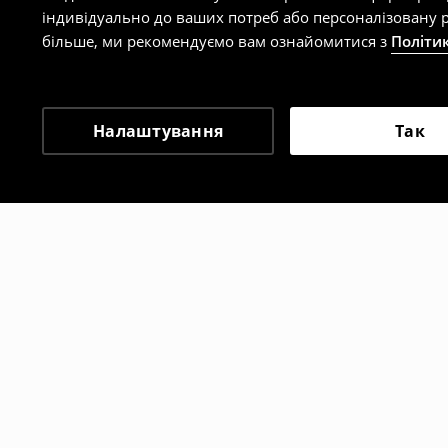
індивідуально до ваших потреб або персоналізовану р
більше, ми рекомендуємо вам ознайомитися з
Політи
Налаштування
Так
Інші клієнти також об