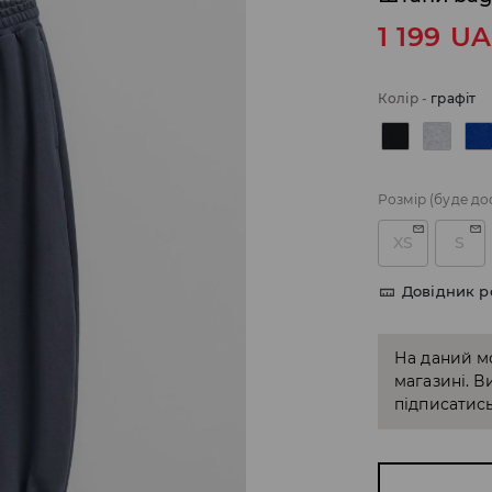
1 199
U
Колір
-
графіт
Розмір
(буде до
XS
S
Довідник р
На даний м
магазині. В
підписатись