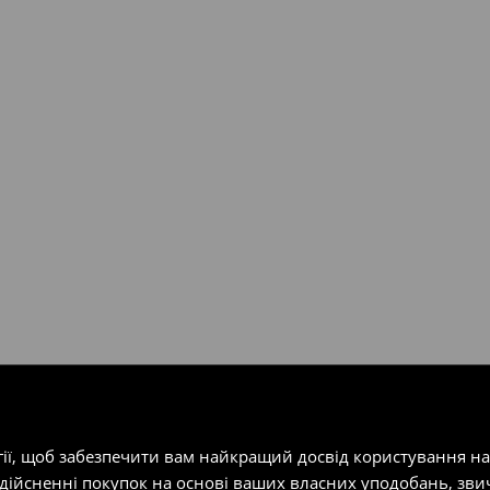
валент 150 євро (враховуючи
ість посилки при отриманні
одатку.
т-магазин, заповнивши форму
гії, щоб забезпечити вам найкращий досвід користування н
здійсненні покупок на основі ваших власних уподобань, зви