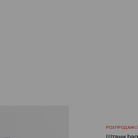
РОЗПРОДАЖ
С
Штани bag