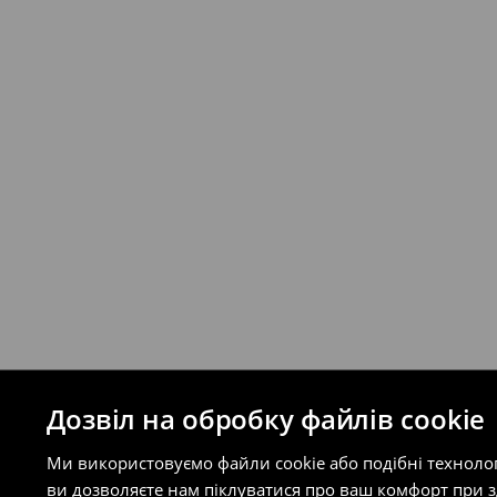
Якщо сума замовлення перевищує екві
відправлення та кошти доставки), варт
буде залежати від додаткової оплати п
Правила повернення
Ви можете повернути товар в інтерне
на сайті.
⟶
Правила повернення
Дозвіл на обробку файлів cookie
Ми використовуємо файли cookie або подібні техноло
ви дозволяєте нам піклуватися про ваш комфорт при 