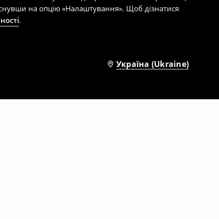
тиснувши на опцію «Налаштування». Щоб дізнатися
ності
.
Україна (Ukraine)