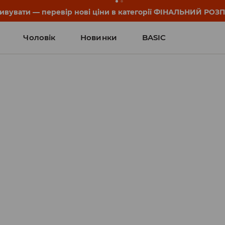
он та деталі акції знайдеш у своєму обліковому записі 💸
Чоловік
Новинки
BASIC