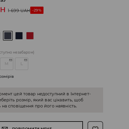
AH
-29%
1 699
UAH
ступно незабаром)
M
L
озмірів
омент цей товар недоступний в Інтернет-
иберіть розмір, який вас цікавить, щоб
 на сповіщення про його наявність.
ПОВІДОМИТИ МЕНЕ