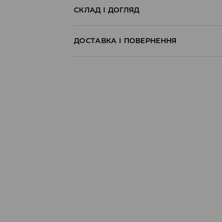
СКЛАД І ДОГЛЯД
60% БАВОВНА, 40% ПОЛІЕСТЕР
ДОСТАВКА І ПОВЕРНЕННЯ
Правила доставки
Пункт відбору Meest Пошта:
199 UAH
*
від 6-10 днiв
Пункт відбору Нова Пошта:
199 UAH
*
від 6-10 днiв
Кур'єр Meest Пошта (післяплата):
199 UAH
*
від 6-10 днiв
* - Замовлення на суму від 1699 UAH д
⟶
Детальніше