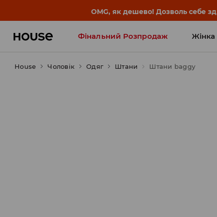
-30% на ПРОДУКТ ДНЯ 🛍️ Куп
Фінальний Розпродаж
Жінка
House
Чоловік
Influencers' Faves
Одяг
Штани
Штани baggy