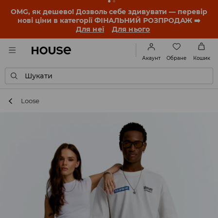
-30% на ПРОДУКТ ДНЯ 🛍️ Купон та деталі акції
знайдеш у своєму обліковому записі 💸
ЗАВАНТАЖИТИ ДОДАТОК
Обране
Акаунт
Кошик
Шукати
Loose