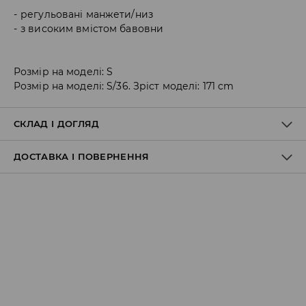
регульовані манжети/низ
з високим вмістом бавовни
Розмір на моделі: S
Розмір на моделі: S/36. Зріст моделі: 171 cm
СКЛАД І ДОГЛЯД
ДОСТАВКА І ПОВЕРНЕННЯ
83% БАВОВНА, 17% ПОЛІАМІД
Правила доставки
Пункт відбору Meest Пошта:
199 UAH
*
від 6-10 днiв
Пункт відбору Нова Пошта: