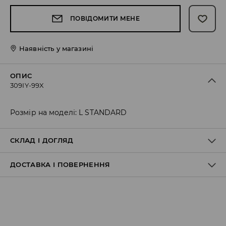
ПОВІДОМИТИ МЕНЕ
Наявність у магазині
ОПИС
309IY-99X
Розмір на моделі: L STANDARD
СКЛАД І ДОГЛЯД
ДОСТАВКА І ПОВЕРНЕННЯ
63% ПОЛІЕСТЕР, 33% ВІСКОЗА, 4% ЕЛАСТАН
Правила доставки