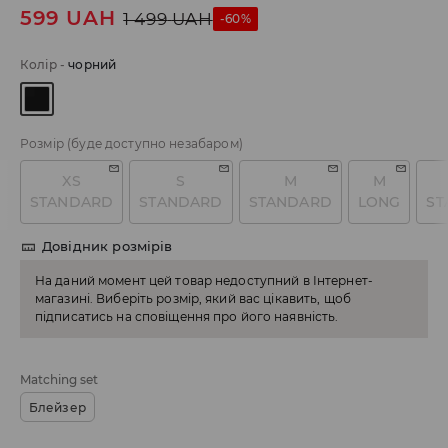
599
UAH
1 499
UAH
-60%
Колір
-
чорний
Розмір
(буде доступно незабаром)
XS
S
M
M
STANDARD
STANDARD
STANDARD
LONG
ST
Довідник розмірів
На даний момент цей товар недоступний в Інтернет-
магазині. Виберіть розмір, який вас цікавить, щоб
підписатись на сповіщення про його наявність.
Matching set
Блейзер