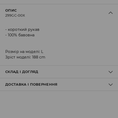
ОПИС
299GC-00X
короткий рукав
100% бавовна
Розмір на моделі: L
Зріст моделі: 188 cm
СКЛАД І ДОГЛЯД
ДОСТАВКА І ПОВЕРНЕННЯ
Склад матеріалу I
:
100% БАВОВНА
ПРАТИ В ПРАЛЬНІЙ МАШИНІ ПРИ МАКС. ТЕМП.30°C -
Правила доставки
ПРОГРАМА ДЛЯ ДУЖЕ НІЖНИХ ТКАНИН
НЕ ВІДБІЛЮВАТИ
НЕ СУШИТИ В СУШАРЦІ БАРАБАННОГО ТИПУ