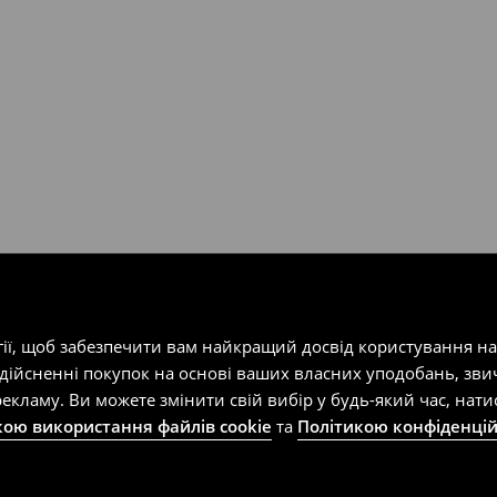
т-магазин, заповнивши форму
гії, щоб забезпечити вам найкращий досвід користування н
здійсненні покупок на основі ваших власних уподобань, зви
екламу. Ви можете змінити свій вибір у будь-який час, на
кою використання файлів cookie
та
Політикою конфіденцій