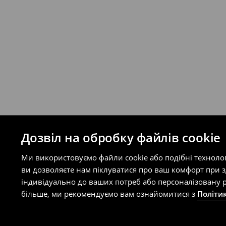
Ви можете повернути товар в інтерне
на сайті.
⟶
Правила повернення
Дозвіл на обробку файлів cookie
Ми використовуємо файли cookie або подібні техноло
ви дозволяєте нам піклуватися про ваш комфорт при 
індивідуально до ваших потреб або персоналізовану р
більше, ми рекомендуємо вам ознайомитися з
Політи