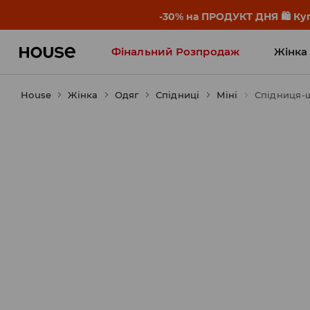
-30% на ПРОДУКТ ДНЯ 🛍️ Куп
Фінальний Розпродаж
Жінка
House
Жінка
Influencers' Faves
Одяг
Спідниці
Міні
Спідниця-