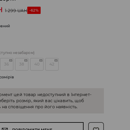
H
-62%
1 299
UAH
рвний
ступно незабаром)
36
38
40
42
озмірів
омент цей товар недоступний в Інтернет-
иберіть розмір, який вас цікавить, щоб
 на сповіщення про його наявність.
ПОВІДОМИТИ МЕНЕ