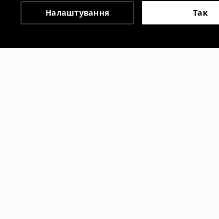
Налаштування
Так
Інші клієнти також об
Спідниця-шорти
699
UAH
1499
UAH
1699
UAH
2