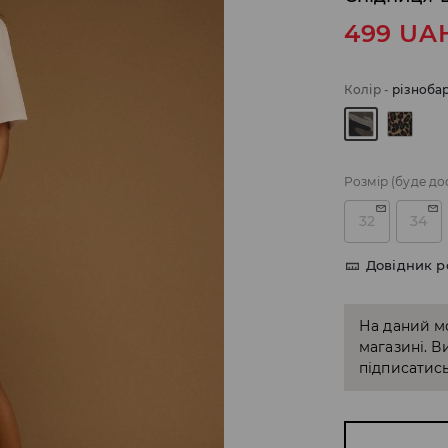
499
UA
Колір
-
різноба
Розмір
(буде до
32
34
Довідник р
На даний м
магазині. В
підписатись