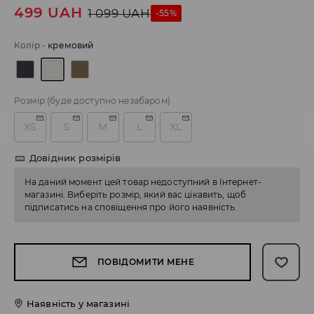
499
UAH
1 099
UAH
-55%
Колір
-
кремовий
Розмір
(буде доступно незабаром)
XS
S
M
L
XL
Довідник розмірів
На даний момент цей товар недоступний в Інтернет-
магазині. Виберіть розмір, який вас цікавить, щоб
підписатись на сповіщення про його наявність.
ПОВІДОМИТИ МЕНЕ
Наявність у магазині