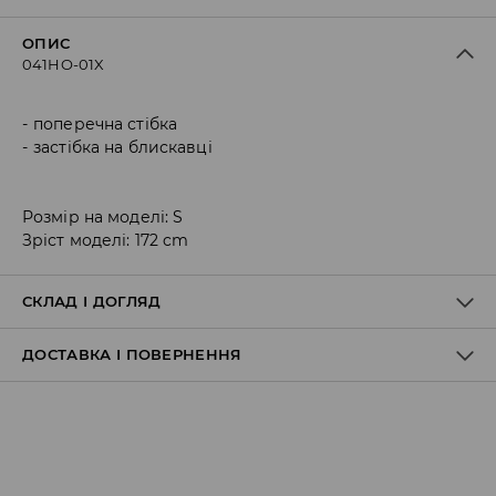
ОПИС
041HO-01X
поперечна стібка
застібка на блискавці
Розмір на моделі: S
Зріст моделі: 172 cm
СКЛАД І ДОГЛЯД
ДОСТАВКА І ПОВЕРНЕННЯ
100% ПОЛІАМІД
Правила доставки