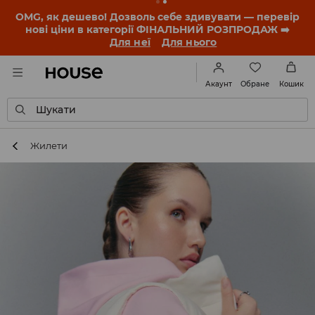
-30% на ПРОДУКТ ДНЯ 🛍️ Купон та деталі акції
знайдеш у своєму обліковому записі 💸
ЗАВАНТАЖИТИ ДОДАТОК
Обране
Акаунт
Кошик
Шукати
Жилети