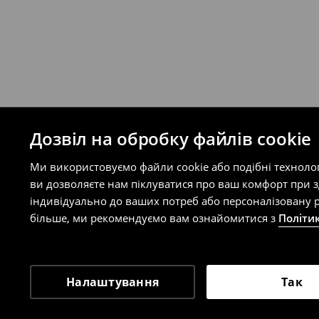
Ви можете повернути товар в інтерне
на сайті.
⟶
Правила повернення
Дозвіл на обробку файлів cookie
Ми використовуємо файли cookie або подібні техноло
ви дозволяєте нам піклуватися про ваш комфорт при 
індивідуально до ваших потреб або персоналізовану р
більше, ми рекомендуємо вам ознайомитися з
Політи
Налаштування
Так