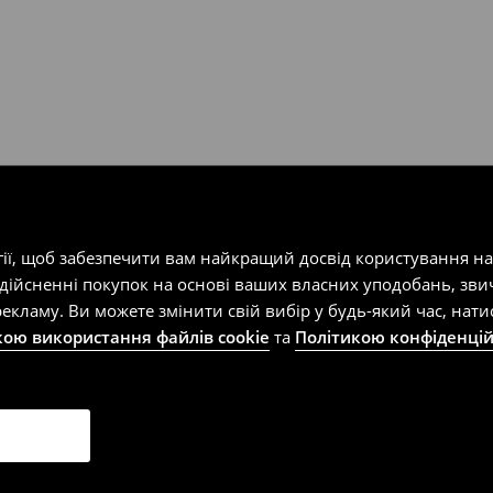
т-магазин, заповнивши форму
гії, щоб забезпечити вам найкращий досвід користування н
здійсненні покупок на основі ваших власних уподобань, зви
екламу. Ви можете змінити свій вибір у будь-який час, на
кою використання файлів cookie
та
Політикою конфіденцій