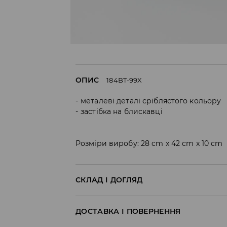
ОПИС
184BT-99X
металеві деталі сріблястого кольору
застібка на блискавці
Розміри виробу: 28 cm x 42 cm x 10 cm
СКЛАД І ДОГЛЯД
Склад матеріалу I
:
100% ПОЛІУРЕТАН
ДОСТАВКА І ПОВЕРНЕННЯ
Склад матеріалу II
:
100% ПОЛІЕСТЕР