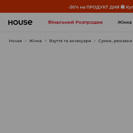
-30% на ПРОДУКТ ДНЯ 🛍️ Куп
Фінальний Розпродаж
Жінка
House
Жінка
Influencers' Faves
Взуття та аксесуари
Сумки, рюкзак