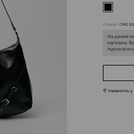
Розмір
-
ONE SI
На даний м
магазині. В
підписатись
Наявність у