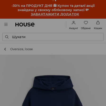
-30% на ПРОДУКТ ДНЯ 🛍️ Купон та деталі акції
знайдеш у своєму обліковому записі 💸
ЗАВАНТАЖИТИ ДОДАТОК
Обране
Акаунт
Кошик
Шукати
Oversize, loose