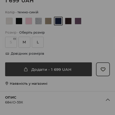
1 699
UAH
Колір
-
темно-синій
Розмір
-
Оберіть розмір
S
M
L
Довідник розмірів
Додати
-
1 699
UAH
Наявність у магазині
ОПИС
684IO-59X