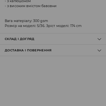
з капюшоном
з високим вмістом бавовни
Вага матеріалу: 300 gsm
Розмір на моделі: S/36. Зріст моделі: 174 cm
СКЛАД І ДОГЛЯД
ДОСТАВКА І ПОВЕРНЕННЯ
60% БАВОВНА, 40% ПОЛІЕСТЕР
Правила доставки
Пункт відбору Meest Пошта:
199 UAH
*
від 6-10 днiв
Пункт відбору Нова Пошта: