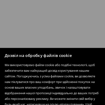
Дозвіл на обробку файлів cookie
Ми використовуємо файли cookie або подібні технології, щоб
забезпечити вам найкращий досвід користування нашим
сайтом. Погоджуючись з усіма файлами cookie, ви дозволяєте
нам піклуватися про ваш комфорт при здійсненні покупок на
основі ваших власних уподобань, звичок і налаштовувати
відображення нашої пропозиції індивідуально до ваших потреб
або персоналізовану рекламу. Ви можете змінити свій вибір у
будь-який час, натиснувши на опцію «Налаштування». Щоб