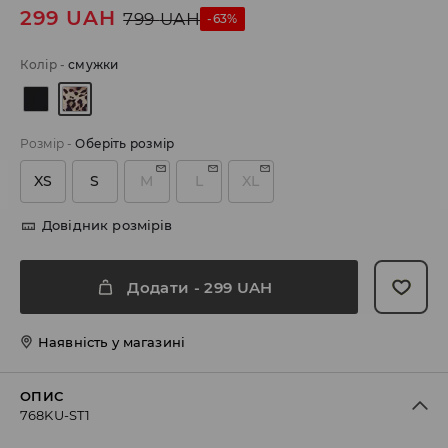
299
UAH
799
UAH
-63%
Колір
-
смужки
Розмір
-
Оберіть розмір
XS
S
M
L
XL
Довідник розмірів
Додати
-
299
UAH
Наявність у магазині
ОПИС
768KU-ST1