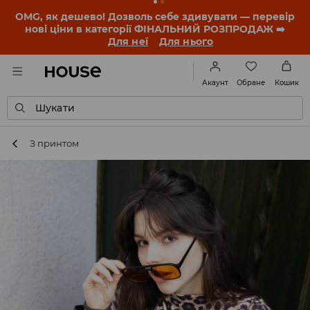
-30% на ПРОДУКТ ДНЯ 🛍️ Купон та деталі акції
знайдеш у своєму обліковому записі 💸
ЗАВАНТАЖИТИ ДОДАТОК
Обране
Акаунт
Кошик
Шукати
З принтом