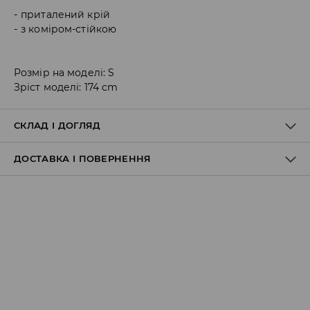
приталений крій
з коміром-стійкою
Розмір на моделі: S
Зріст моделі: 174 cm
СКЛАД І ДОГЛЯД
ДОСТАВКА І ПОВЕРНЕННЯ
75% ПОЛІАМІД, 25% ЕЛАСТАН
Правила доставки
Пункт відбору Meest Пошта:
199 UAH
*
від 6-10 днiв
Пункт відбору Нова Пошта: