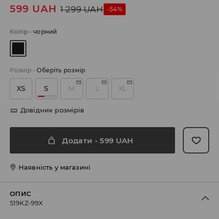
599
UAH
1 299
UAH
-54%
Колір
-
чорний
Розмір
-
Оберіть розмір
XS
S
M
L
XL
Довідник розмірів
Додати
-
599
UAH
Наявність у магазині
ОПИС
519KZ-99X