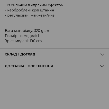
із сильним випраним ефектом
необроблені краї штанин
регульовані манжети/низ
Вага матеріалу: 320 gsm
Розмір на моделі: L
Зріст моделі: 190 cm
СКЛАД І ДОГЛЯД
ДОСТАВКА І ПОВЕРНЕННЯ
60% ПОЛІЕСТЕР, 40% БАВОВНА
Правила доставки
Пункт відбору Meest Пошта:
199 UAH
*