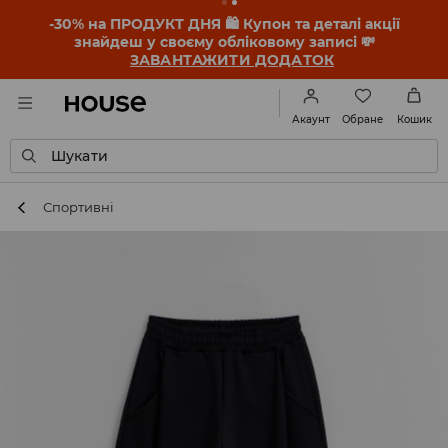
-30% на ПРОДУКТ ДНЯ 🛍️ Купон та деталі акції
знайдеш у своєму обліковому записі 💸
ЗАВАНТАЖИТИ ДОДАТОК
Обране
Акаунт
Кошик
Шукати
Спортивні