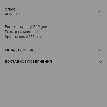
ОПИС
413KT-99X
Вага матеріалу: 340 gsm
Розмір на моделі: L
Зріст моделі: 185 cm
СКЛАД І ДОГЛЯД
ДОСТАВКА І ПОВЕРНЕННЯ
60% БАВОВНА, 40% ПОЛІЕСТЕР
Правила доставки
Пункт відбору Meest Пошта:
199 UAH
*