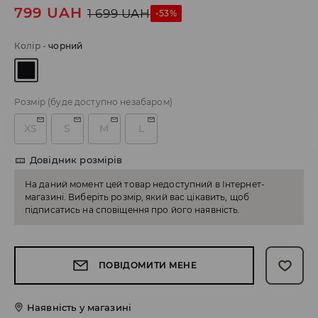
799
UAH
1 699
UAH
-53%
Колір
-
чорний
Розмір
(буде доступно незабаром)
XS
S
M
L
Довідник розмірів
На даний момент цей товар недоступний в Інтернет-
магазині. Виберіть розмір, який вас цікавить, щоб
підписатись на сповіщення про його наявність.
ПОВІДОМИТИ МЕНЕ
Наявність у магазині