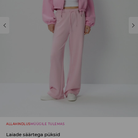
ALLAHINDLUS
MÜÜGILE TULEMAS
Laiade säärtega püksid