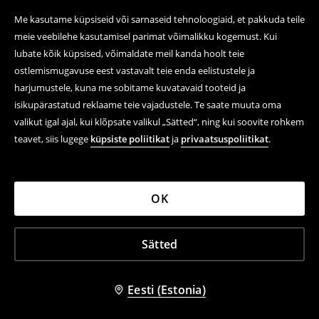
Me kasutame küpsiseid või sarnaseid tehnoloogiaid, et pakkuda teile
meie veebilehe kasutamisel parimat võimalikku kogemust. Kui
lubate kõik küpsised, võimaldate meil kanda hoolt teie
ostlemismugavuse eest vastavalt teie enda eelistustele ja
harjumustele, kuna me sobitame kuvatavaid tooteid ja
isikupärastatud reklaame teie vajadustele. Te saate muuta oma
valikut igal ajal, kui klõpsate valikul „Sätted“, ning kui soovite rohkem
teavet, siis lugege
küpsiste poliitikat
ja
privaatsuspoliitikat
.
OK
Sätted
Eesti (Estonia)