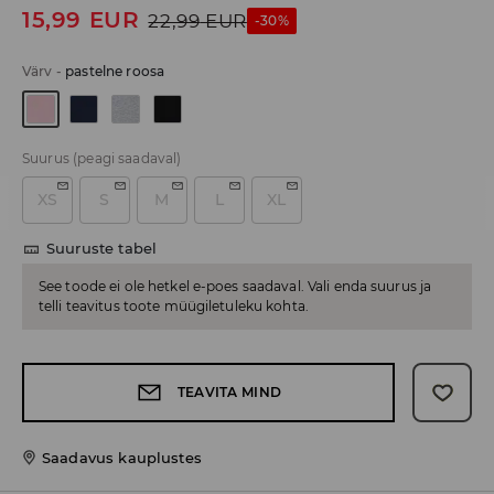
15,99
EUR
22,99
EUR
-30%
Värv
-
pastelne roosa
Suurus
(peagi saadaval)
XS
S
M
L
XL
Suuruste tabel
See toode ei ole hetkel e-poes saadaval. Vali enda suurus ja
telli teavitus toote müügiletuleku kohta.
TEAVITA MIND
Saadavus kauplustes