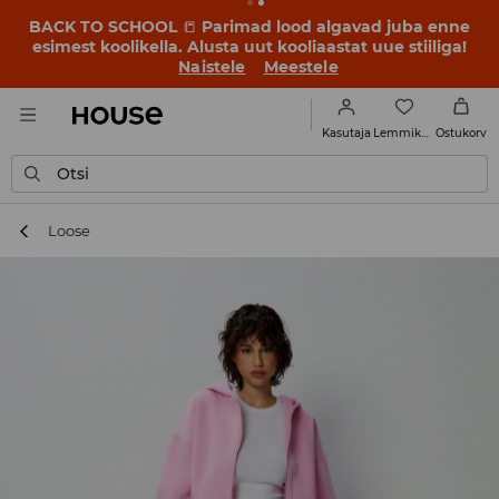
BACK TO SCHOOL
📒
Parimad lood algavad juba enne
esimest koolikella. Alusta uut kooliaastat uue stiiliga!
Naistele
Meestele
Lemmikud
Kasutaja
Ostukorv
Otsi
Loose