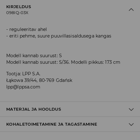
KIRJELDUS
098IQ-03X
reguleeritav ahel
eriti pehme, suure puuvillasisaldusega kangas
Modell kannab suurust: S
Modell kannab suurust: S/36. Modelli pikkus: 173 cm
Tootja
:
LPP S.A.
Łąkowa 39/44, 80-769 Gdańsk
lpp@lppsa.com
MATERJAL JA HOOLDUS
KOHALETOIMETAMINE JA TAGASTAMINE
60% PUUVILL, 40% POLÜESTER